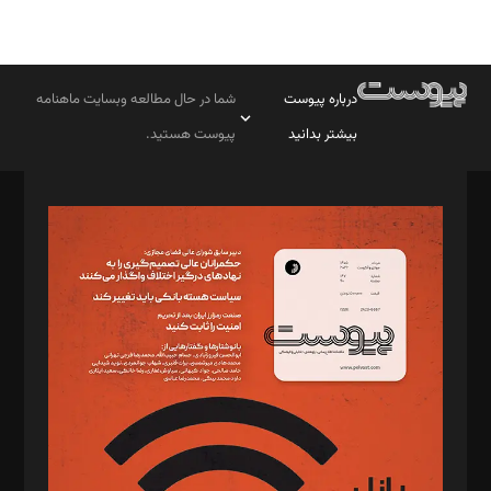
درباره پیوست
شما در حال مطالعه وبسایت ماهنامه
بیشتر بدانید
پیوست هستید.
صاحب امتیاز: موسسه پرسش (پویندگان راز ستاره شمال)
مدیر مسئول: محمدباقر اثنی‌عشری
سردبیر: مهرک محمودی
دبیر تحریریه: میثم قاسمی
د‌بیر ناداستان: سمانه سمیع
د‌بیر خدمت و تجارت: ابوالفضل رجبی
د‌بیر حقوق فناوری: حسام‌الدین ایپکچی
د‌بیر پیوست جهان: مینا پاکدل
د‌بیر تحریریه آنلاین: بابک نقاش
تحریریه‌: مجتبی محمود‌ی، آرش برهمند، یسنا امان‌پور، سروش کرمیان،