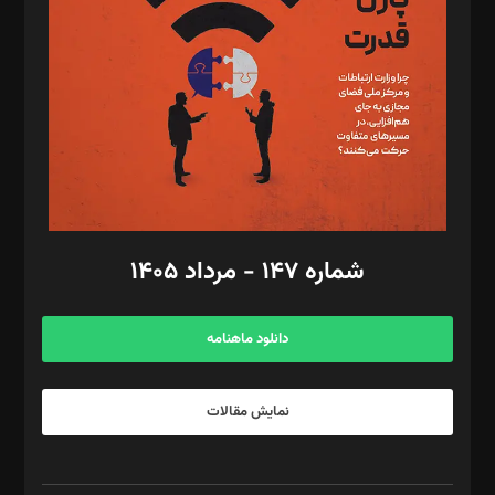
مصطفی مسجدی آرانی، ابوالفضل رجبی، زهرا فکرانه، فائزه فتحی
رستمی،مصطفی باستان
ویرایش: نگار استاد‌‌آقا
طراح یونیفرم: مجید توکلی
فیلمبرداری و عکاسی: امیر شفیعی، مانی لطفی زاده
گرافیک و صفحه‌آرایی: سید‌سبحان‌علی ثابت
مد‌یر توسعه تجاری: کامبیز برید‌
امور مالی: شاپور رهبری، محمد‌ کاظمی‌نیا
امور اد‌اری: راضیه محمود‌ی
شماره ۱۴۷ - مرداد ۱۴۰۵
مرکز تماس: ۰۲۱۴۲۸۲۴۰۰۰
آگهی و مشترکین: ۰۹۱۹۹۹۹۰۴۵۴
دانلود ماهنامه
نمایش مقالات