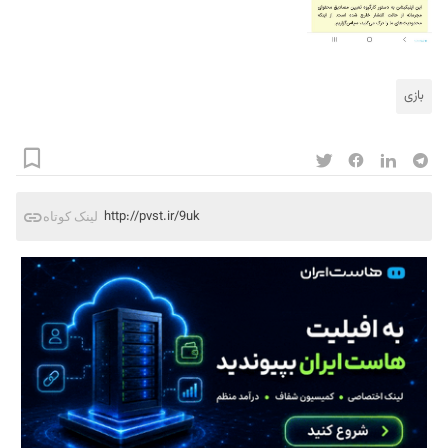
بازی
http://pvst.ir/9uk
لینک کوتاه