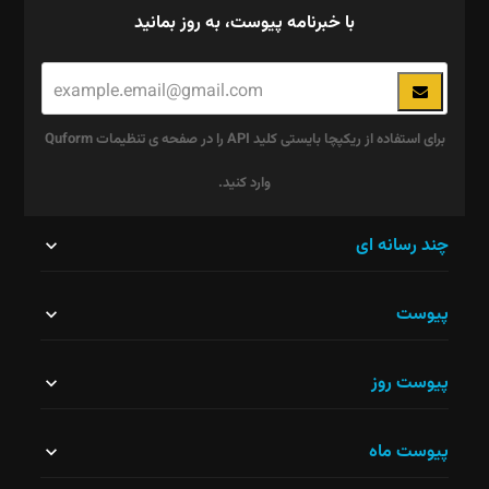
با خبرنامه پیوست، به روز بمانید
برای استفاده از ریکپچا بایستی کلید API را در صفحه ی تنظیمات Quform
وارد کنید.
این
چند رسانه ای
قسمت
پیوست
نباید
خالی
پیوست روز
رها
شود.
پیوست ماه