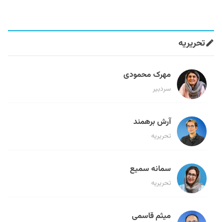
تحریریه
مهرک محمودی
سردبیر
آرش برهمند
تحریریه
سمانه سمیع
تحریریه
میثم قاسمی