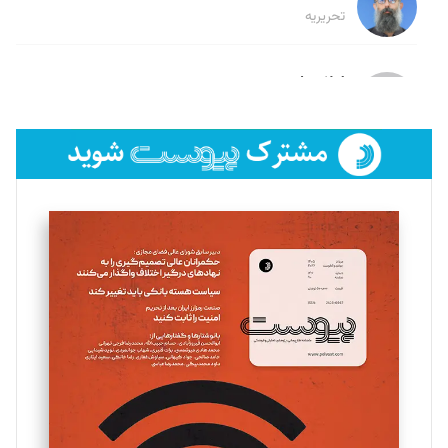
تحریریه
لیلا حنارود
تحریریه
فائزه فتحی رستمی
تحریریه
سروش کرمیان
تحریریه
مینا پاکدل
تحریریه