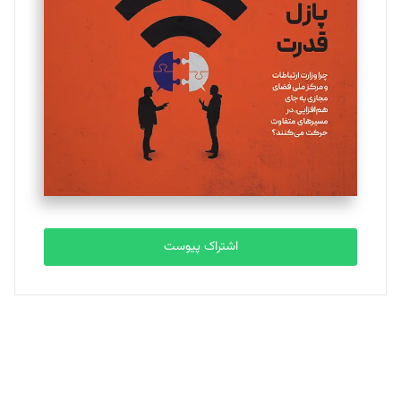
یسنا امان‌پور
تحریریه
ملینا جعفری
تحریریه
مصطفی مسجدی آرانی
تحریریه
اشتراک پیوست
بابک نقاش
تحریریه