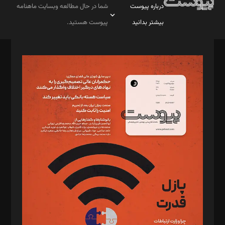
درباره پیوست
شما در حال مطالعه وبسایت ماهنامه
بیشتر بدانید
پیوست هستید.
صاحب امتیاز: موسسه پرسش (پویندگان راز ستاره شمال)
مدیر مسئول: محمدباقر اثنی‌عشری
سردبیر: مهرک محمودی
دبیر تحریریه: میثم قاسمی
د‌بیر ناداستان: سمانه سمیع
د‌بیر خدمت و تجارت: ابوالفضل رجبی
د‌بیر حقوق فناوری: حسام‌الدین ایپکچی
د‌بیر پیوست جهان: مینا پاکدل
د‌بیر تحریریه آنلاین: بابک نقاش
تحریریه‌: مجتبی محمود‌ی، آرش برهمند، یسنا امان‌پور، سروش کرمیان،
مصطفی مسجدی آرانی، ابوالفضل رجبی، زهرا فکرانه، فائزه فتحی
رستمی،مصطفی باستان
ویرایش: نگار استاد‌‌آقا