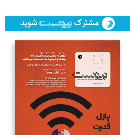
لیلا حنارود
تحریریه
فائزه فتحی رستمی
تحریریه
سروش کرمیان
تحریریه
مینا پاکدل
تحریریه
یسنا امان‌پور
تحریریه