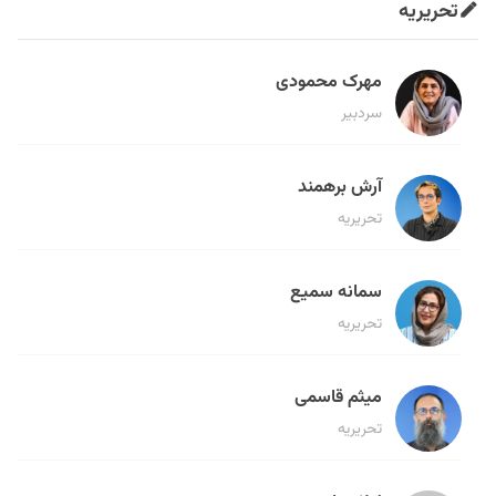
تحریریه
مهرک محمودی
سردبیر
آرش برهمند
تحریریه
سمانه سمیع
تحریریه
میثم قاسمی
تحریریه