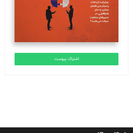
ملینا جعفری
تحریریه
مصطفی مسجدی آرانی
تحریریه
اشتراک پیوست
بابک نقاش
تحریریه