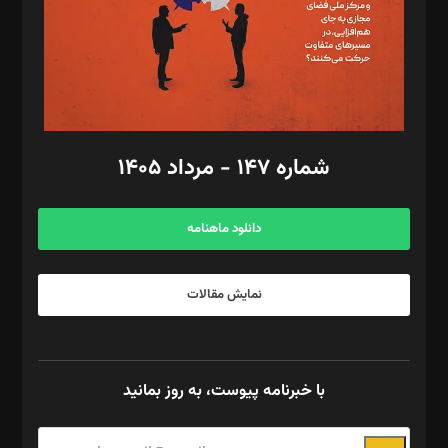
طراح یونیفرم: مجید توکلی
فیلمبرداری و عکاسی: امیر شفیعی، مانی لطفی زاده
گرافیک و صفحه‌آرایی: سید‌سبحان‌علی ثابت
مد‌یر توسعه تجاری: کامبیز برید‌
امور مالی: شاپور رهبری، محمد‌ کاظمی‌نیا
امور اد‌اری: راضیه محمود‌ی
شماره ۱۴۷ - مرداد ۱۴۰۵
مرکز تماس: ۰۲۱۴۲۸۲۴۰۰۰
آگهی و مشترکین: ۰۹۱۹۹۹۹۰۴۵۴
دانلود ماهنامه
نمایش مقالات
با خبرنامه پیوست، به روز بمانید