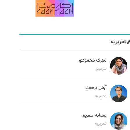
تحریریه
مهرک محمودی
سردبیر
آرش برهمند
تحریریه
سمانه سمیع
تحریریه