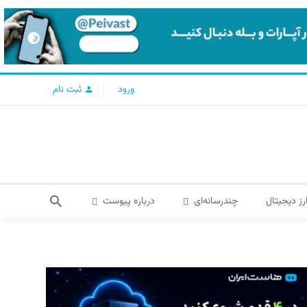
ورود
ثبت نام
رز دیجیتال
چندرسانه‌ای
درباره پیوست