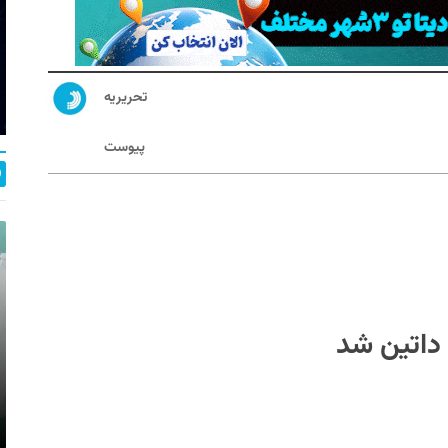
تحریریه
پیوست
 داتین شد