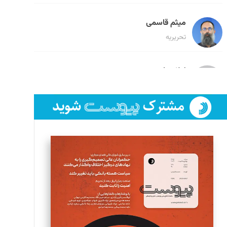
میثم قاسمی
تحریریه
لیلا حنارود
تحریریه
فائزه فتحی رستمی
تحریریه
سروش کرمیان
تحریریه
مینا پاکدل