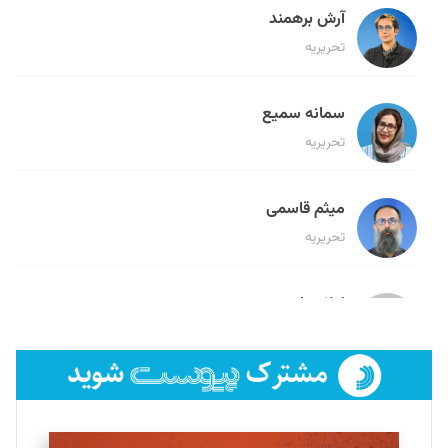
آرش برهمند
تحریریه
سمانه سمیع
تحریریه
میثم قاسمی
تحریریه
لیلا حنارود
تحریریه
فائزه فتحی رستمی
تحریریه