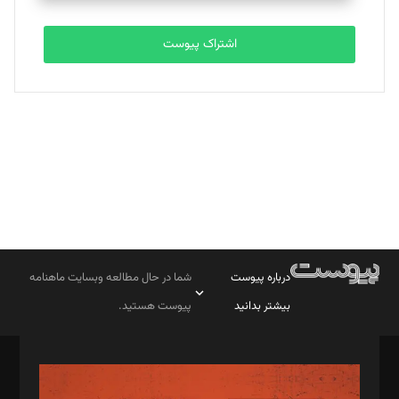
تحریریه
اشتراک پیوست
بابک نقاش
تحریریه
درباره پیوست
شما در حال مطالعه وبسایت ماهنامه
بیشتر بدانید
پیوست هستید.
صاحب امتیاز: موسسه پرسش (پویندگان راز ستاره شمال)
مدیر مسئول: محمدباقر اثنی‌عشری
سردبیر: مهرک محمودی