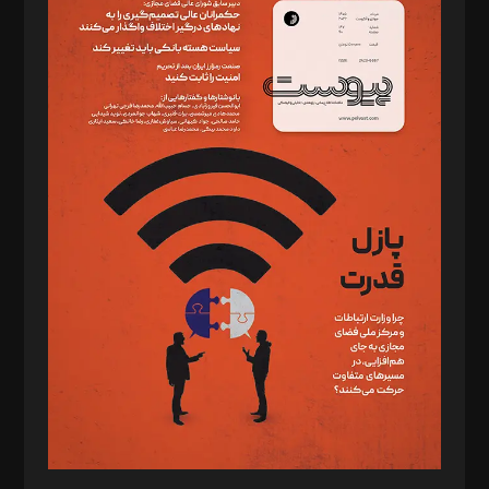
دبیر تحریریه: میثم قاسمی
د‌بیر ناداستان: سمانه سمیع
د‌بیر خدمت و تجارت: ابوالفضل رجبی
د‌بیر حقوق فناوری: حسام‌الدین ایپکچی
د‌بیر پیوست جهان: مینا پاکدل
د‌بیر تحریریه آنلاین: بابک نقاش
تحریریه‌: مجتبی محمود‌ی، آرش برهمند، یسنا امان‌پور، سروش کرمیان،
مصطفی مسجدی آرانی، ابوالفضل رجبی، زهرا فکرانه، فائزه فتحی
رستمی،مصطفی باستان
ویرایش: نگار استاد‌‌آقا
طراح یونیفرم: مجید توکلی
فیلمبرداری و عکاسی: امیر شفیعی، مانی لطفی زاده
گرافیک و صفحه‌آرایی: سید‌سبحان‌علی ثابت
مد‌یر توسعه تجاری: کامبیز برید‌
امور مالی: شاپور رهبری، محمد‌ کاظمی‌نیا
امور اد‌اری: راضیه محمود‌ی