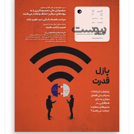
سروش کرمیان
تحریریه
مینا پاکدل
تحریریه
یسنا امان‌پور
تحریریه
ملینا جعفری
تحریریه
مصطفی مسجدی آرانی