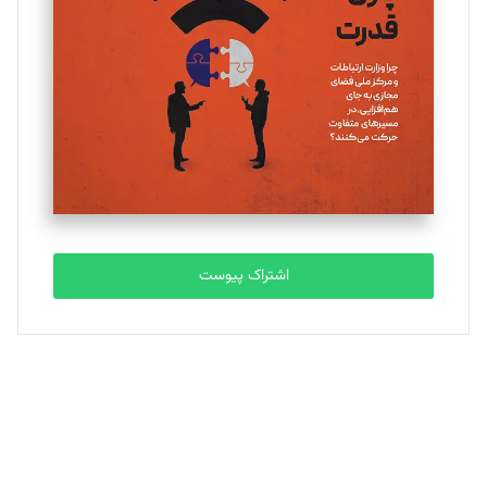
تحریریه
ملینا جعفری
تحریریه
مصطفی مسجدی آرانی
تحریریه
اشتراک پیوست
بابک نقاش
تحریریه