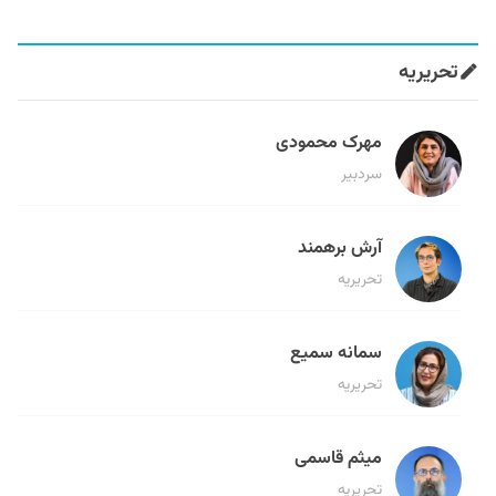
تحریریه
مهرک محمودی
سردبیر
آرش برهمند
تحریریه
سمانه سمیع
تحریریه
میثم قاسمی
تحریریه