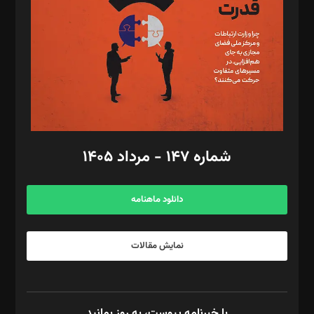
رستمی،مصطفی باستان
ویرایش: نگار استاد‌‌آقا
طراح یونیفرم: مجید توکلی
فیلمبرداری و عکاسی: امیر شفیعی، مانی لطفی زاده
گرافیک و صفحه‌آرایی: سید‌سبحان‌علی ثابت
مد‌یر توسعه تجاری: کامبیز برید‌
امور مالی: شاپور رهبری، محمد‌ کاظمی‌نیا
امور اد‌اری: راضیه محمود‌ی
شماره ۱۴۷ - مرداد ۱۴۰۵
مرکز تماس: ۰۲۱۴۲۸۲۴۰۰۰
آگهی و مشترکین: ۰۹۱۹۹۹۹۰۴۵۴
دانلود ماهنامه
نمایش مقالات
با خبرنامه پیوست، به روز بمانید