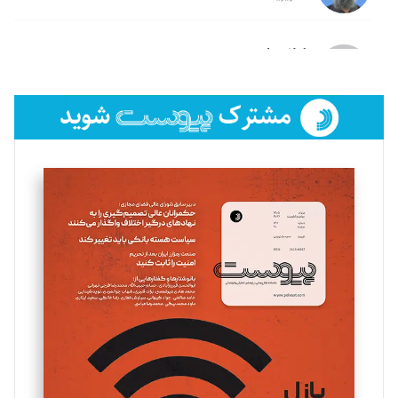
لیلا حنارود
تحریریه
فائزه فتحی رستمی
تحریریه
سروش کرمیان
تحریریه
مینا پاکدل
تحریریه
یسنا امان‌پور