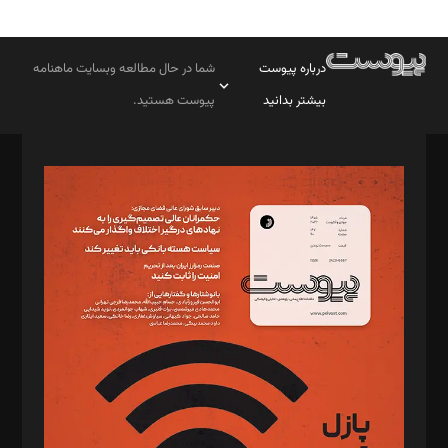
درباره پیوست
شما در حال مطالعه وبسایت ماهنامه
بیشتر بدانید
پیوست هستید.
صاحب امتیاز: موسسه پرسش (پویندگان راز ستاره شمال)
مدیر مسئول: محمدباقر اثنی‌عشری
سردبیر: مهرک محمودی
دبیر تحریریه: میثم قاسمی
د‌بیر ناداستان: سمانه سمیع
د‌بیر خدمت و تجارت: ابوالفضل رجبی
د‌بیر حقوق فناوری: حسام‌الدین ایپکچی
د‌بیر پیوست جهان: مینا پاکدل
د‌بیر تحریریه آنلاین: بابک نقاش
تحریریه‌: مجتبی محمود‌ی، آرش برهمند، یسنا امان‌پور، سروش کرمیان،
مصطفی مسجدی آرانی، ابوالفضل رجبی، زهرا فکرانه، فائزه فتحی