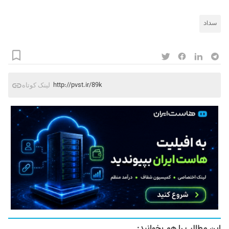
سداد
http://pvst.ir/89k
لینک کوتاه
این مطالب را هم بخوانید: