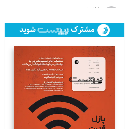
لیلا حنارود
تحریریه
فائزه فتحی رستمی
تحریریه
سروش کرمیان
تحریریه
مینا پاکدل
تحریریه
یسنا امان‌پور
تحریریه