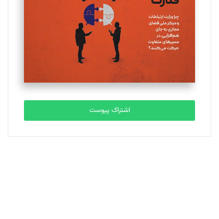
ملینا جعفری
تحریریه
مصطفی مسجدی آرانی
تحریریه
اشتراک پیوست
بابک نقاش
تحریریه