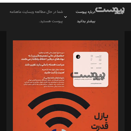
درباره پیوست
شما در حال مطالعه وبسایت ماهنامه
بیشتر بدانید
پیوست هستید.
صاحب امتیاز: موسسه پرسش (پویندگان راز ستاره شمال)
مدیر مسئول: محمدباقر اثنی‌عشری
سردبیر: مهرک محمودی
دبیر تحریریه: میثم قاسمی
د‌بیر ناداستان: سمانه سمیع
د‌بیر خدمت و تجارت: ابوالفضل رجبی
د‌بیر حقوق فناوری: حسام‌الدین ایپکچی
د‌بیر پیوست جهان: مینا پاکدل
د‌بیر تحریریه آنلاین: بابک نقاش
تحریریه‌: مجتبی محمود‌ی، آرش برهمند، یسنا امان‌پور، سروش کرمیان،
مصطفی مسجدی آرانی، ابوالفضل رجبی، زهرا فکرانه، فائزه فتحی
رستمی،مصطفی باستان