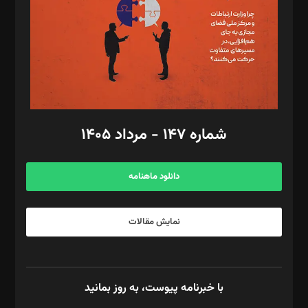
ویرایش: نگار استاد‌‌آقا
طراح یونیفرم: مجید توکلی
فیلمبرداری و عکاسی: امیر شفیعی، مانی لطفی زاده
گرافیک و صفحه‌آرایی: سید‌سبحان‌علی ثابت
مد‌یر توسعه تجاری: کامبیز برید‌
امور مالی: شاپور رهبری، محمد‌ کاظمی‌نیا
امور اد‌اری: راضیه محمود‌ی
شماره ۱۴۷ - مرداد ۱۴۰۵
مرکز تماس: ۰۲۱۴۲۸۲۴۰۰۰
آگهی و مشترکین: ۰۹۱۹۹۹۹۰۴۵۴
دانلود ماهنامه
نمایش مقالات
با خبرنامه پیوست، به روز بمانید