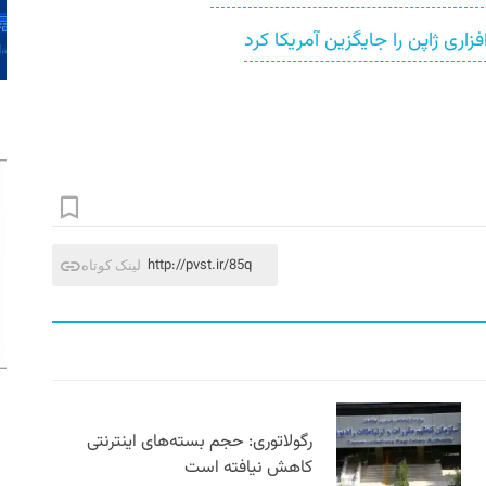
ری ژاپن را جایگزین آمریکا کرد
http://pvst.ir/85q
لینک کوتاه
رگولاتوری: حجم بسته‌های اینترنتی
کاهش نیافته است