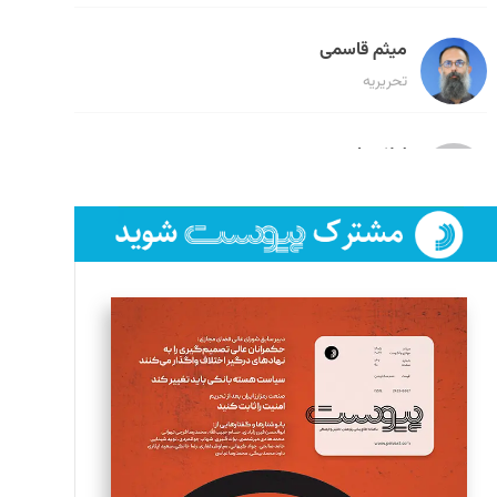
میثم قاسمی
تحریریه
لیلا حنارود
تحریریه
فائزه فتحی رستمی
تحریریه
سروش کرمیان
تحریریه
مینا پاکدل