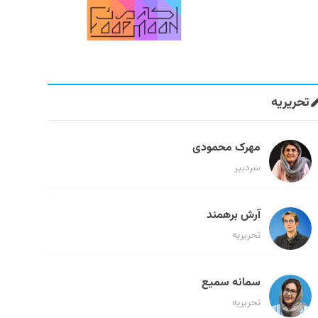
تحریریه
مهرک محمودی
سردبیر
آرش برهمند
تحریریه
سمانه سمیع
تحریریه