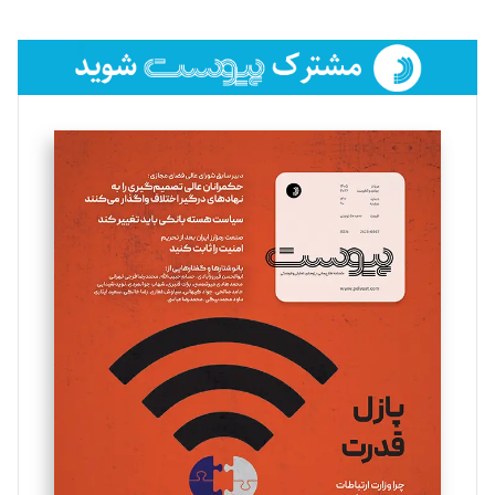
تحریریه
فائزه فتحی رستمی
تحریریه
سروش کرمیان
تحریریه
مینا پاکدل
تحریریه
یسنا امان‌پور
تحریریه