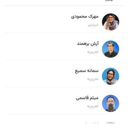
مهرک محمودی
سردبیر
آرش برهمند
تحریریه
سمانه سمیع
تحریریه
میثم قاسمی
تحریریه
لیلا حنارود