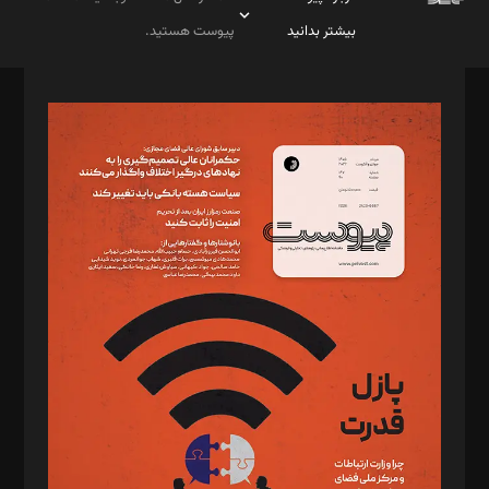
بیشتر بدانید
پیوست هستید.
صاحب امتیاز: موسسه پرسش (پویندگان راز ستاره شمال)
مدیر مسئول: محمدباقر اثنی‌عشری
سردبیر: مهرک محمودی
دبیر تحریریه: میثم قاسمی
د‌بیر ناداستان: سمانه سمیع
د‌بیر خدمت و تجارت: ابوالفضل رجبی
د‌بیر حقوق فناوری: حسام‌الدین ایپکچی
د‌بیر پیوست جهان: مینا پاکدل
د‌بیر تحریریه آنلاین: بابک نقاش
تحریریه‌: مجتبی محمود‌ی، آرش برهمند، یسنا امان‌پور، سروش کرمیان،
مصطفی مسجدی آرانی، ابوالفضل رجبی، زهرا فکرانه، فائزه فتحی
رستمی،مصطفی باستان
ویرایش: نگار استاد‌‌آقا
طراح یونیفرم: مجید توکلی