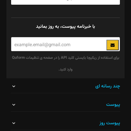
با خبرنامه پیوست، به روز بمانید
برای استفاده از ریکپچا بایستی کلید API را در صفحه ی تنظیمات Quform
وارد کنید.
این
چند رسانه ای
قسمت
پیوست
نباید
خالی
پیوست روز
رها