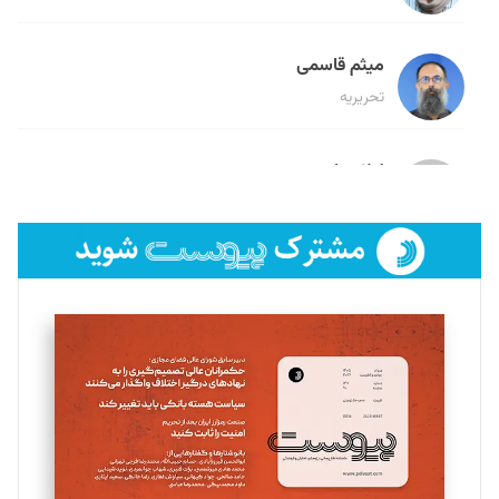
میثم قاسمی
تحریریه
لیلا حنارود
تحریریه
فائزه فتحی رستمی
تحریریه
سروش کرمیان
تحریریه
مینا پاکدل