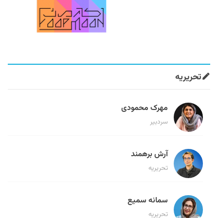
تحریریه
مهرک محمودی
سردبیر
آرش برهمند
تحریریه
سمانه سمیع
تحریریه