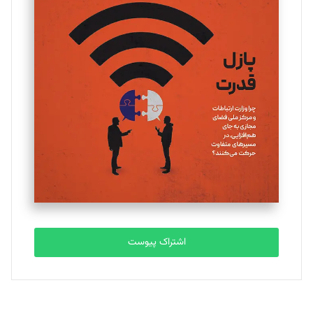
تحریریه
یسنا امان‌پور
تحریریه
ملینا جعفری
تحریریه
مصطفی مسجدی آرانی
تحریریه
اشتراک پیوست
بابک نقاش
تحریریه