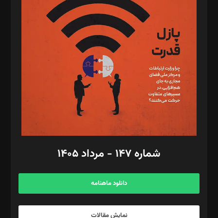
د‌بیر تحریریه آنلاین: بابک نقاش
تحریریه‌: مجتبی محمود‌ی، آرش برهمند، یسنا امان‌پور، سروش کرمیان،
مصطفی مسجدی آرانی، ابوالفضل رجبی، زهرا فکرانه، فائزه فتحی
رستمی،مصطفی باستان
ویرایش: نگار استاد‌‌آقا
طراح یونیفرم: مجید توکلی
فیلمبرداری و عکاسی: امیر شفیعی، مانی لطفی زاده
گرافیک و صفحه‌آرایی: سید‌سبحان‌علی ثابت
مد‌یر توسعه تجاری: کامبیز برید‌
امور مالی: شاپور رهبری، محمد‌ کاظمی‌نیا
امور اد‌اری: راضیه محمود‌ی
شماره ۱۴۷ - مرداد ۱۴۰۵
مرکز تماس: ۰۲۱۴۲۸۲۴۰۰۰
آگهی و مشترکین: ۰۹۱۹۹۹۹۰۴۵۴
دانلود ماهنامه
نمایش مقالات