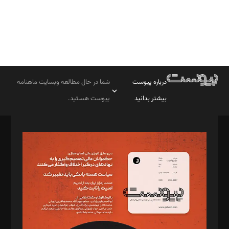
درباره پیوست
شما در حال مطالعه وبسایت ماهنامه
بیشتر بدانید
پیوست هستید.
صاحب امتیاز: موسسه پرسش (پویندگان راز ستاره شمال)
مدیر مسئول: محمدباقر اثنی‌عشری
سردبیر: مهرک محمودی
دبیر تحریریه: میثم قاسمی
د‌بیر ناداستان: سمانه سمیع
د‌بیر خدمت و تجارت: ابوالفضل رجبی
د‌بیر حقوق فناوری: حسام‌الدین ایپکچی
د‌بیر پیوست جهان: مینا پاکدل