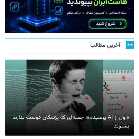
آخرین مطالب
«اول از AI پرسیدم»؛ جمله‌ای که پزشکان دوست ندارند
بشنوند