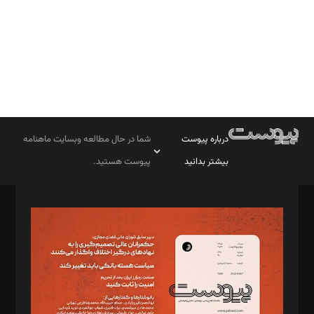
درباره پیوست
شما در حال مطالعه وبسایت ماهنامه
بیشتر بدانید
پیوست هستید.
صاحب امتیاز: موسسه پرسش (پویندگان راز ستاره شمال)
مدیر مسئول: محمدباقر اثنی‌عشری
سردبیر: مهرک محمودی
دبیر تحریریه: میثم قاسمی
د‌بیر ناداستان: سمانه سمیع
د‌بیر خدمت و تجارت: ابوالفضل رجبی
د‌بیر حقوق فناوری: حسام‌الدین ایپکچی