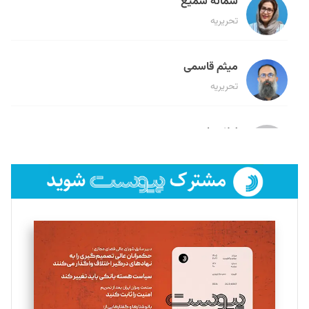
سمانه سمیع
تحریریه
میثم قاسمی
تحریریه
لیلا حنارود
تحریریه
فائزه فتحی رستمی
تحریریه
سروش کرمیان
تحریریه