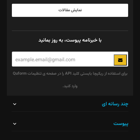
نمایش مقالات
با خبرنامه پیوست، به روز بمانید
برای استفاده از ریکپچا بایستی کلید API را در صفحه ی تنظیمات Quform
وارد کنید.
این
چند رسانه ای
قسمت
پیوست
نباید
خالی