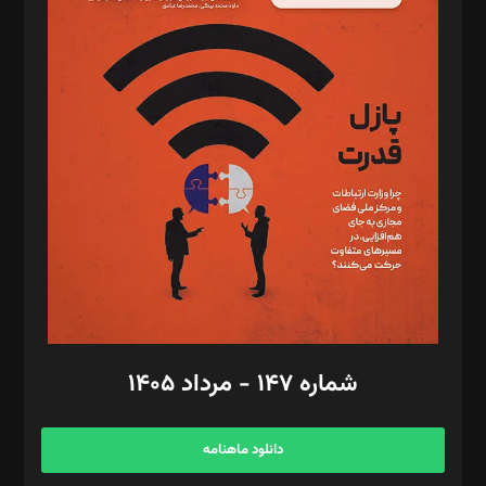
د‌بیر پیوست جهان: مینا پاکدل
د‌بیر تحریریه آنلاین: بابک نقاش
تحریریه‌: مجتبی محمود‌ی، آرش برهمند، یسنا امان‌پور، سروش کرمیان،
مصطفی مسجدی آرانی، ابوالفضل رجبی، زهرا فکرانه، فائزه فتحی
رستمی،مصطفی باستان
ویرایش: نگار استاد‌‌آقا
طراح یونیفرم: مجید توکلی
فیلمبرداری و عکاسی: امیر شفیعی، مانی لطفی زاده
گرافیک و صفحه‌آرایی: سید‌سبحان‌علی ثابت
مد‌یر توسعه تجاری: کامبیز برید‌
امور مالی: شاپور رهبری، محمد‌ کاظمی‌نیا
امور اد‌اری: راضیه محمود‌ی
شماره ۱۴۷ - مرداد ۱۴۰۵
مرکز تماس: ۰۲۱۴۲۸۲۴۰۰۰
آگهی و مشترکین: ۰۹۱۹۹۹۹۰۴۵۴
دانلود ماهنامه