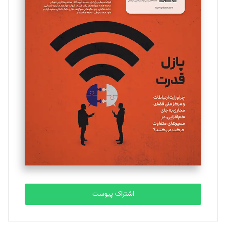
مینا پاکدل
تحریریه
یسنا امان‌پور
تحریریه
ملینا جعفری
تحریریه
مصطفی مسجدی آرانی
تحریریه
اشتراک پیوست
بابک نقاش
تحریریه