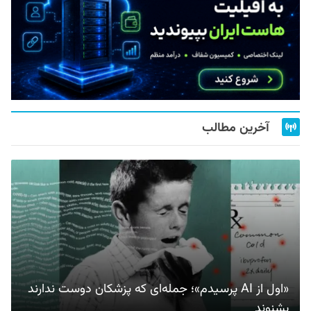
آخرین مطالب
«اول از AI پرسیدم»؛ جمله‌ای که پزشکان دوست ندارند
بشنوند