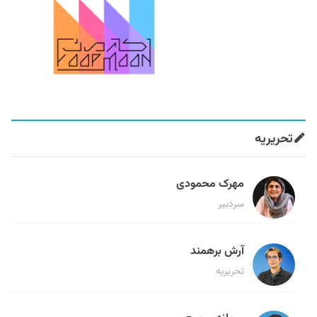
تحریریه
مهرک محمودی
سردبیر
آرش برهمند
تحریریه