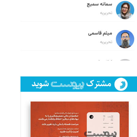
سمانه سمیع
تحریریه
میثم قاسمی
تحریریه
لیلا حنارود
تحریریه
فائزه فتحی رستمی
تحریریه
سروش کرمیان
تحریریه