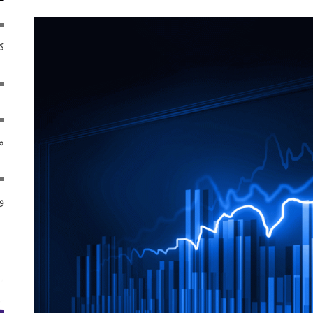
ک
م
و 