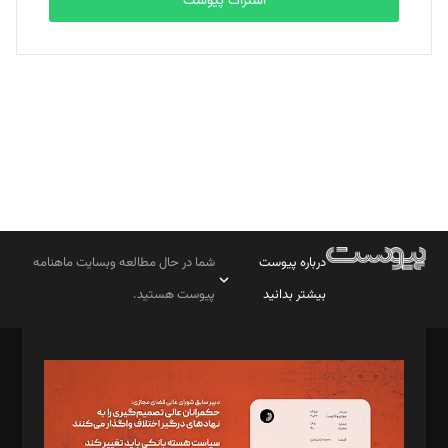
اشتراک پیوست
بابک نقاش
تحریریه
درباره پیوست
شما در حال مطالعه وبسایت ماهنامه
بیشتر بدانید
پیوست هستید.
صاحب امتیاز: موسسه پرسش (پویندگان راز ستاره شمال)
مدیر مسئول: محمدباقر اثنی‌عشری
سردبیر: مهرک محمودی
دبیر تحریریه: میثم قاسمی