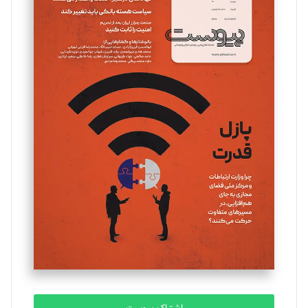
تحریریه
مینا پاکدل
تحریریه
یسنا امان‌پور
تحریریه
ملینا جعفری
تحریریه
مصطفی مسجدی آرانی
تحریریه