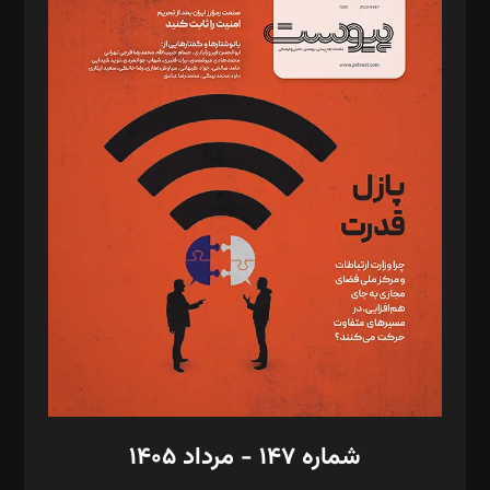
د‌بیر ناداستان: سمانه سمیع
د‌بیر خدمت و تجارت: ابوالفضل رجبی
د‌بیر حقوق فناوری: حسام‌الدین ایپکچی
د‌بیر پیوست جهان: مینا پاکدل
د‌بیر تحریریه آنلاین: بابک نقاش
تحریریه‌: مجتبی محمود‌ی، آرش برهمند، یسنا امان‌پور، سروش کرمیان،
مصطفی مسجدی آرانی، ابوالفضل رجبی، زهرا فکرانه، فائزه فتحی
رستمی،مصطفی باستان
ویرایش: نگار استاد‌‌آقا
طراح یونیفرم: مجید توکلی
فیلمبرداری و عکاسی: امیر شفیعی، مانی لطفی زاده
گرافیک و صفحه‌آرایی: سید‌سبحان‌علی ثابت
مد‌یر توسعه تجاری: کامبیز برید‌
امور مالی: شاپور رهبری، محمد‌ کاظمی‌نیا
امور اد‌اری: راضیه محمود‌ی
شماره ۱۴۷ - مرداد ۱۴۰۵
مرکز تماس: ۰۲۱۴۲۸۲۴۰۰۰