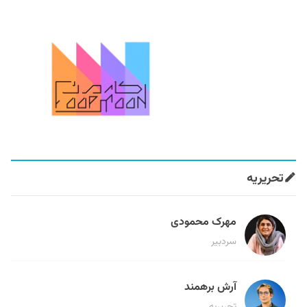
تحریریه
مهرک محمودی
سردبیر
آرش برهمند
تحریریه