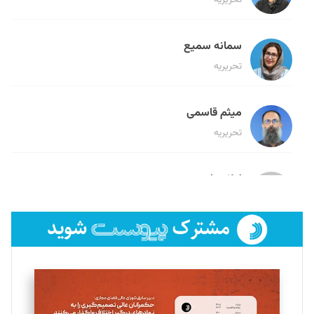
سمانه سمیع
تحریریه
میثم قاسمی
تحریریه
لیلا حنارود
تحریریه
فائزه فتحی رستمی
تحریریه
سروش کرمیان