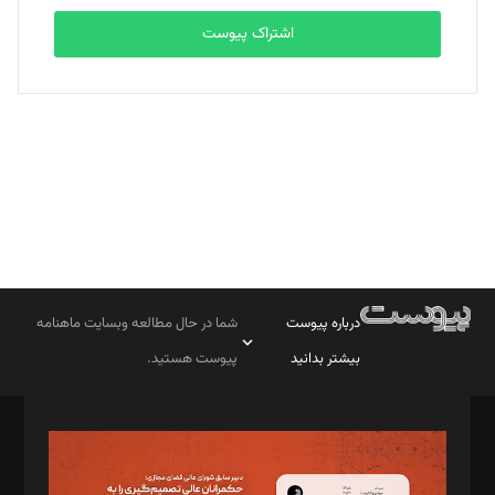
اشتراک پیوست
بابک نقاش
تحریریه
درباره پیوست
شما در حال مطالعه وبسایت ماهنامه
بیشتر بدانید
پیوست هستید.
صاحب امتیاز: موسسه پرسش (پویندگان راز ستاره شمال)
مدیر مسئول: محمدباقر اثنی‌عشری
سردبیر: مهرک محمودی