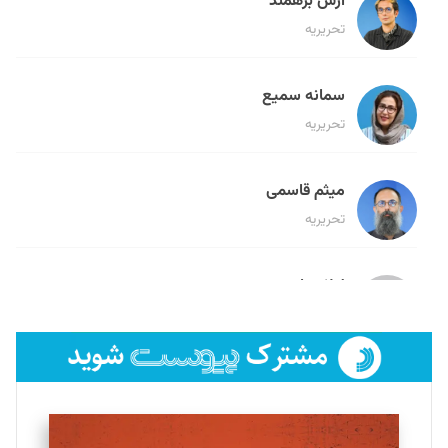
آرش برهمند
تحریریه
سمانه سمیع
تحریریه
میثم قاسمی
تحریریه
لیلا حنارود
تحریریه
فائزه فتحی رستمی
تحریریه