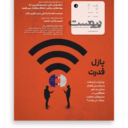
سروش کرمیان
تحریریه
مینا پاکدل
تحریریه
یسنا امان‌پور
تحریریه
ملینا جعفری
تحریریه
مصطفی مسجدی آرانی
تحریریه