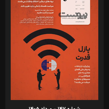
دبیر تحریریه: میثم قاسمی
د‌بیر ناداستان: سمانه سمیع
د‌بیر خدمت و تجارت: ابوالفضل رجبی
د‌بیر حقوق فناوری: حسام‌الدین ایپکچی
د‌بیر پیوست جهان: مینا پاکدل
د‌بیر تحریریه آنلاین: بابک نقاش
تحریریه‌: مجتبی محمود‌ی، آرش برهمند، یسنا امان‌پور، سروش کرمیان،
مصطفی مسجدی آرانی، ابوالفضل رجبی، زهرا فکرانه، فائزه فتحی
رستمی،مصطفی باستان
ویرایش: نگار استاد‌‌آقا
طراح یونیفرم: مجید توکلی
فیلمبرداری و عکاسی: امیر شفیعی، مانی لطفی زاده
گرافیک و صفحه‌آرایی: سید‌سبحان‌علی ثابت
مد‌یر توسعه تجاری: کامبیز برید‌
امور مالی: شاپور رهبری، محمد‌ کاظمی‌نیا
امور اد‌اری: راضیه محمود‌ی