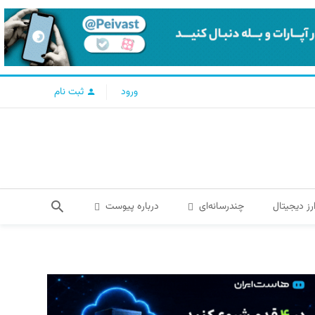
ورود
ثبت نام
رز دیجیتال
چندرسانه‌ای
درباره پیوست