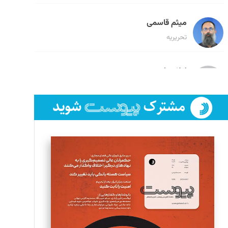
میثم قاسمی
تحریریه
لیلا حنارود
تحریریه
فائزه فتحی رستمی
تحریریه
سروش کرمیان
تحریریه
مینا پاکدل