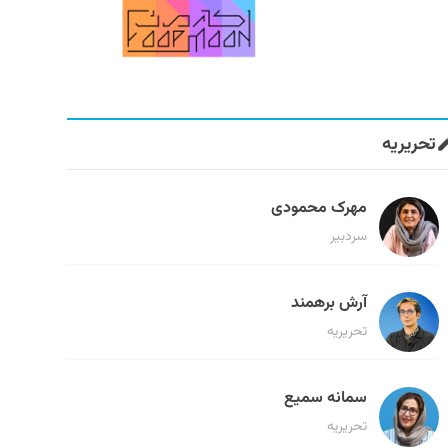
تحریریه
مهرک محمودی
سردبیر
آرش برهمند
تحریریه
سمانه سمیع
تحریریه