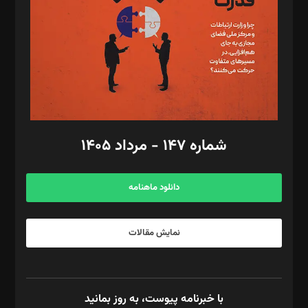
ویرایش: نگار استاد‌‌آقا
طراح یونیفرم: مجید توکلی
فیلمبرداری و عکاسی: امیر شفیعی، مانی لطفی زاده
گرافیک و صفحه‌آرایی: سید‌سبحان‌علی ثابت
مد‌یر توسعه تجاری: کامبیز برید‌
امور مالی: شاپور رهبری، محمد‌ کاظمی‌نیا
امور اد‌اری: راضیه محمود‌ی
شماره ۱۴۷ - مرداد ۱۴۰۵
مرکز تماس: ۰۲۱۴۲۸۲۴۰۰۰
آگهی و مشترکین: ۰۹۱۹۹۹۹۰۴۵۴
دانلود ماهنامه
نمایش مقالات
با خبرنامه پیوست، به روز بمانید