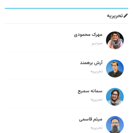
تحریریه
مهرک محمودی
سردبیر
آرش برهمند
تحریریه
سمانه سمیع
تحریریه
میثم قاسمی
تحریریه