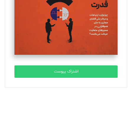
تحریریه
ملینا جعفری
تحریریه
مصطفی مسجدی آرانی
تحریریه
اشتراک پیوست
بابک نقاش
تحریریه