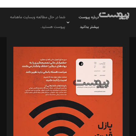
درباره پیوست
شما در حال مطالعه وبسایت ماهنامه
بیشتر بدانید
پیوست هستید.
صاحب امتیاز: موسسه پرسش (پویندگان راز ستاره شمال)
مدیر مسئول: محمدباقر اثنی‌عشری
سردبیر: مهرک محمودی
دبیر تحریریه: میثم قاسمی
د‌بیر ناداستان: سمانه سمیع
د‌بیر خدمت و تجارت: ابوالفضل رجبی
د‌بیر حقوق فناوری: حسام‌الدین ایپکچی
د‌بیر پیوست جهان: مینا پاکدل
د‌بیر تحریریه آنلاین: بابک نقاش
تحریریه‌: مجتبی محمود‌ی، آرش برهمند، یسنا امان‌پور، سروش کرمیان،
مصطفی مسجدی آرانی، ابوالفضل رجبی، زهرا فکرانه، فائزه فتحی
رستمی،مصطفی باستان