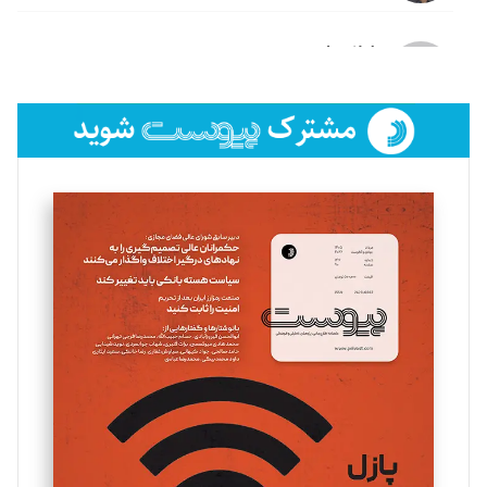
لیلا حنارود
تحریریه
فائزه فتحی رستمی
تحریریه
سروش کرمیان
تحریریه
مینا پاکدل
تحریریه
یسنا امان‌پور