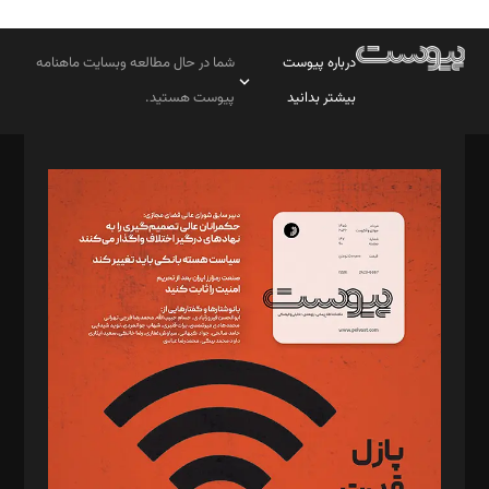
درباره پیوست
شما در حال مطالعه وبسایت ماهنامه
بیشتر بدانید
پیوست هستید.
صاحب امتیاز: موسسه پرسش (پویندگان راز ستاره شمال)
مدیر مسئول: محمدباقر اثنی‌عشری
سردبیر: مهرک محمودی
دبیر تحریریه: میثم قاسمی
د‌بیر ناداستان: سمانه سمیع
د‌بیر خدمت و تجارت: ابوالفضل رجبی
د‌بیر حقوق فناوری: حسام‌الدین ایپکچی
د‌بیر پیوست جهان: مینا پاکدل
د‌بیر تحریریه آنلاین: بابک نقاش
تحریریه‌: مجتبی محمود‌ی، آرش برهمند، یسنا امان‌پور، سروش کرمیان،
مصطفی مسجدی آرانی، ابوالفضل رجبی، زهرا فکرانه، فائزه فتحی
رستمی،مصطفی باستان