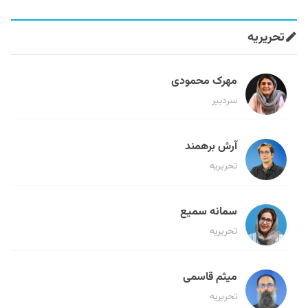
تحریریه
مهرک محمودی
سردبیر
آرش برهمند
تحریریه
سمانه سمیع
تحریریه
میثم قاسمی
تحریریه