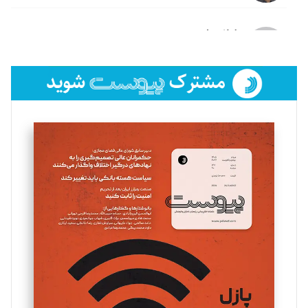
لیلا حنارود
تحریریه
فائزه فتحی رستمی
تحریریه
سروش کرمیان
تحریریه
مینا پاکدل
تحریریه
یسنا امان‌پور