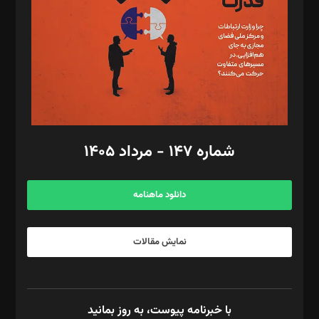
ویرایش: نگار استاد‌‌آقا
طراح یونیفرم: مجید توکلی
فیلمبرداری و عکاسی: امیر شفیعی، مانی لطفی زاده
گرافیک و صفحه‌آرایی: سید‌سبحان‌علی ثابت
مد‌یر توسعه تجاری: کامبیز برید‌
امور مالی: شاپور رهبری، محمد‌ کاظمی‌نیا
امور اد‌اری: راضیه محمود‌ی
شماره ۱۴۷ - مرداد ۱۴۰۵
مرکز تماس: ۰۲۱۴۲۸۲۴۰۰۰
آگهی و مشترکین: ۰۹۱۹۹۹۹۰۴۵۴
دانلود ماهنامه
نمایش مقالات
با خبرنامه پیوست، به روز بمانید