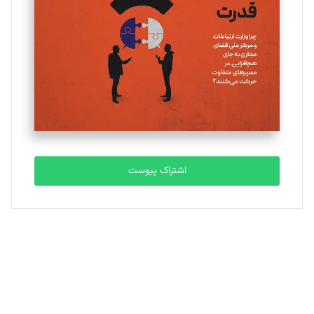
تحریریه
ملینا جعفری
تحریریه
مصطفی مسجدی آرانی
تحریریه
اشتراک پیوست
بابک نقاش
تحریریه