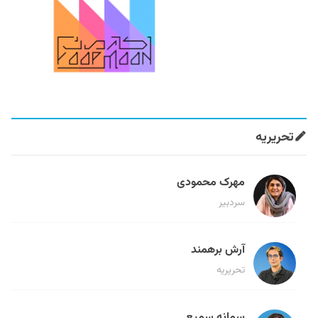
تحریریه
مهرک محمودی
سردبیر
آرش برهمند
تحریریه
سمانه سمیع