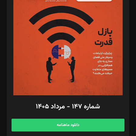
د‌بیر پیوست جهان: مینا پاکدل
د‌بیر تحریریه آنلاین: بابک نقاش
تحریریه‌: مجتبی محمود‌ی، آرش برهمند، یسنا امان‌پور، سروش کرمیان،
مصطفی مسجدی آرانی، ابوالفضل رجبی، زهرا فکرانه، فائزه فتحی
رستمی،مصطفی باستان
ویرایش: نگار استاد‌‌آقا
طراح یونیفرم: مجید توکلی
فیلمبرداری و عکاسی: امیر شفیعی، مانی لطفی زاده
گرافیک و صفحه‌آرایی: سید‌سبحان‌علی ثابت
مد‌یر توسعه تجاری: کامبیز برید‌
امور مالی: شاپور رهبری، محمد‌ کاظمی‌نیا
امور اد‌اری: راضیه محمود‌ی
شماره ۱۴۷ - مرداد ۱۴۰۵
مرکز تماس: ۰۲۱۴۲۸۲۴۰۰۰
آگهی و مشترکین: ۰۹۱۹۹۹۹۰۴۵۴
دانلود ماهنامه