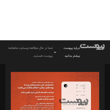
درباره پیوست
شما در حال مطالعه وبسایت ماهنامه
بیشتر بدانید
پیوست هستید.
صاحب امتیاز: موسسه پرسش (پویندگان راز ستاره شمال)
مدیر مسئول: محمدباقر اثنی‌عشری
سردبیر: مهرک محمودی
دبیر تحریریه: میثم قاسمی
د‌بیر ناداستان: سمانه سمیع
د‌بیر خدمت و تجارت: ابوالفضل رجبی
د‌بیر حقوق فناوری: حسام‌الدین ایپکچی