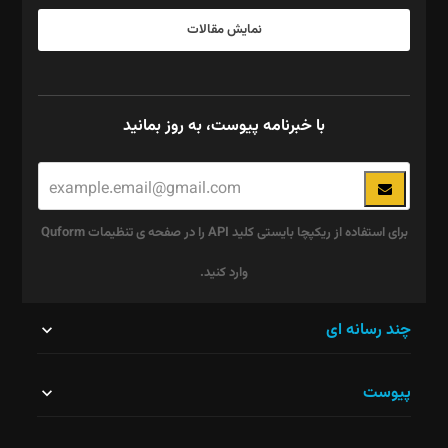
نمایش مقالات
با خبرنامه پیوست، به روز بمانید
برای استفاده از ریکپچا بایستی کلید API را در صفحه ی تنظیمات Quform
وارد کنید.
این
چند رسانه ای
قسمت
پیوست
نباید
خالی