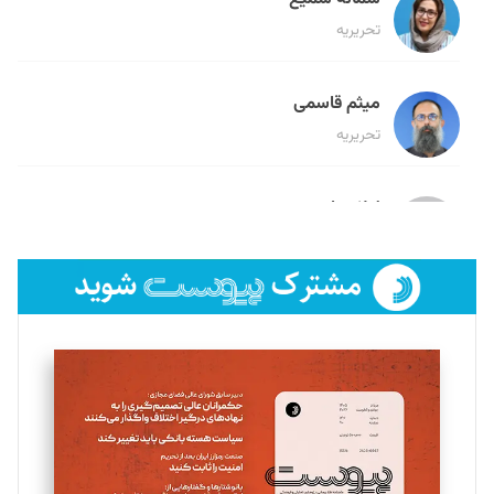
تحریریه
میثم قاسمی
تحریریه
لیلا حنارود
تحریریه
فائزه فتحی رستمی
تحریریه
سروش کرمیان
تحریریه