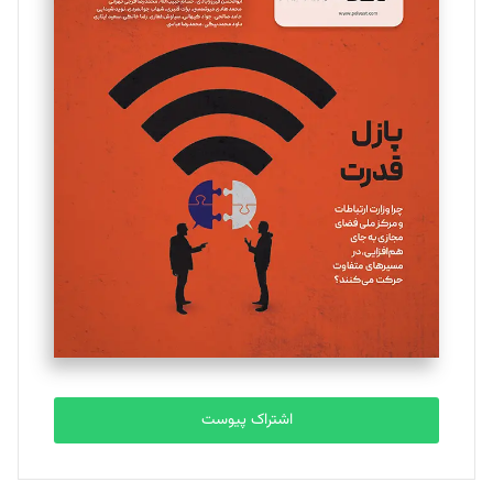
مینا پاکدل
تحریریه
یسنا امان‌پور
تحریریه
ملینا جعفری
تحریریه
مصطفی مسجدی آرانی
تحریریه
اشتراک پیوست
بابک نقاش
تحریریه