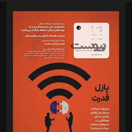
صاحب امتیاز: موسسه پرسش (پویندگان راز ستاره شمال)
مدیر مسئول: محمدباقر اثنی‌عشری
سردبیر: مهرک محمودی
دبیر تحریریه: میثم قاسمی
د‌بیر ناداستان: سمانه سمیع
د‌بیر خدمت و تجارت: ابوالفضل رجبی
د‌بیر حقوق فناوری: حسام‌الدین ایپکچی
د‌بیر پیوست جهان: مینا پاکدل
د‌بیر تحریریه آنلاین: بابک نقاش
تحریریه‌: مجتبی محمود‌ی، آرش برهمند، یسنا امان‌پور، سروش کرمیان،
مصطفی مسجدی آرانی، ابوالفضل رجبی، زهرا فکرانه، فائزه فتحی
رستمی،مصطفی باستان
ویرایش: نگار استاد‌‌آقا
طراح یونیفرم: مجید توکلی
فیلمبرداری و عکاسی: امیر شفیعی، مانی لطفی زاده
گرافیک و صفحه‌آرایی: سید‌سبحان‌علی ثابت