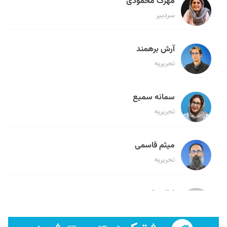
مهرک محمودی
سردبیر
آرش برهمند
تحریریه
سمانه سمیع
تحریریه
میثم قاسمی
تحریریه
لیلا حنارود
تحریریه