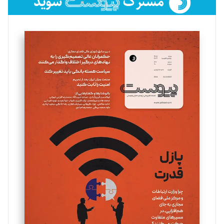
فائزه فتحی رستمی
تحریریه
سروش کرمیان
تحریریه
مینا پاکدل
تحریریه
یسنا امان‌پور
تحریریه
ملینا جعفری
تحریریه