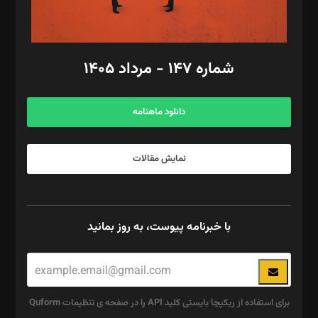
مد‌یر توسعه تجاری: کامبیز برید‌
امور مالی: شاپور رهبری، محمد‌ کاظمی‌نیا
امور اد‌اری: راضیه محمود‌ی
شماره ۱۴۷ - مرداد ۱۴۰۵
مرکز تماس: ۰۲۱۴۲۸۲۴۰۰۰
آگهی و مشترکین: ۰۹۱۹۹۹۹۰۴۵۴
دانلود ماهنامه
نمایش مقالات
با خبرنامه پیوست، به روز بمانید
برای استفاده از ریکپچا بایستی کلید API را در صفحه ی تنظیمات Quform