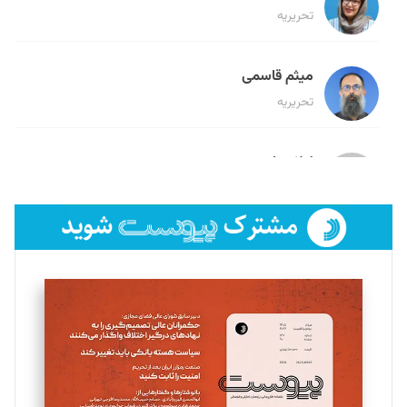
تحریریه
میثم قاسمی
تحریریه
لیلا حنارود
تحریریه
فائزه فتحی رستمی
تحریریه
سروش کرمیان
تحریریه