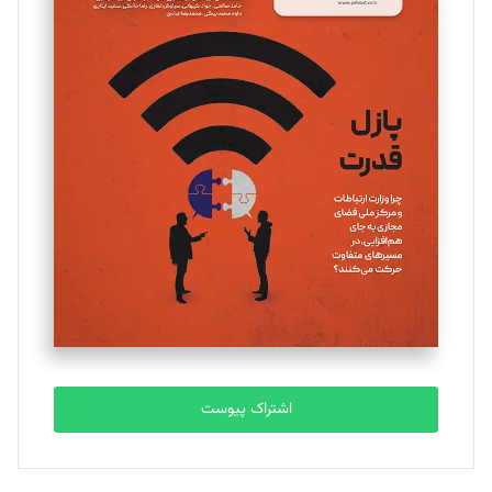
مینا پاکدل
تحریریه
یسنا امان‌پور
تحریریه
ملینا جعفری
تحریریه
مصطفی مسجدی آرانی
تحریریه
اشتراک پیوست
بابک نقاش
تحریریه