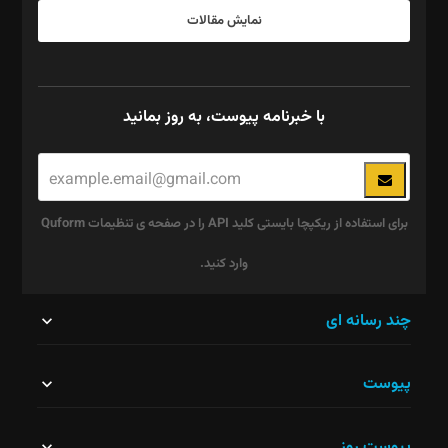
نمایش مقالات
با خبرنامه پیوست، به روز بمانید
برای استفاده از ریکپچا بایستی کلید API را در صفحه ی تنظیمات Quform
وارد کنید.
این
چند رسانه ای
قسمت
پیوست
نباید
خالی
پیوست روز