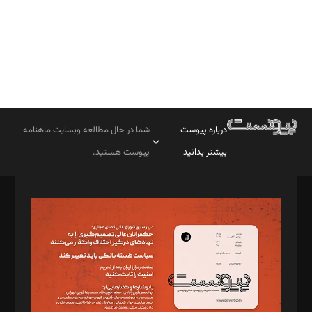
درباره پیوست
شما در حال مطالعه وبسایت ماهنامه
بیشتر بدانید
پیوست هستید.
صاحب امتیاز: موسسه پرسش (پویندگان راز ستاره شمال)
مدیر مسئول: محمدباقر اثنی‌عشری
سردبیر: مهرک محمودی
دبیر تحریریه: میثم قاسمی
د‌بیر ناداستان: سمانه سمیع
د‌بیر خدمت و تجارت: ابوالفضل رجبی
د‌بیر حقوق فناوری: حسام‌الدین ایپکچی