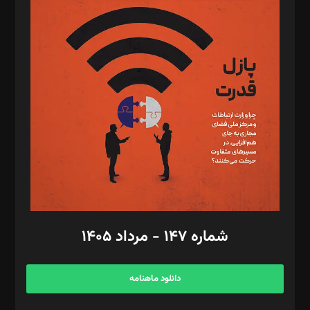
د‌بیر پیوست جهان: مینا پاکدل
د‌بیر تحریریه آنلاین: بابک نقاش
تحریریه‌: مجتبی محمود‌ی، آرش برهمند، یسنا امان‌پور، سروش کرمیان،
مصطفی مسجدی آرانی، ابوالفضل رجبی، زهرا فکرانه، فائزه فتحی
رستمی،مصطفی باستان
ویرایش: نگار استاد‌‌آقا
طراح یونیفرم: مجید توکلی
فیلمبرداری و عکاسی: امیر شفیعی، مانی لطفی زاده
گرافیک و صفحه‌آرایی: سید‌سبحان‌علی ثابت
مد‌یر توسعه تجاری: کامبیز برید‌
امور مالی: شاپور رهبری، محمد‌ کاظمی‌نیا
امور اد‌اری: راضیه محمود‌ی
شماره ۱۴۷ - مرداد ۱۴۰۵
مرکز تماس: ۰۲۱۴۲۸۲۴۰۰۰
آگهی و مشترکین: ۰۹۱۹۹۹۹۰۴۵۴
دانلود ماهنامه