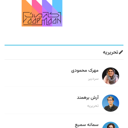
تحریریه
مهرک محمودی
سردبیر
آرش برهمند
تحریریه
سمانه سمیع