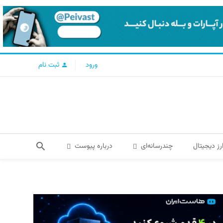
ورود
ثبت نام
رز دیجیتال
چندرسانه‌ای
درباره پیوست