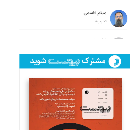
میثم قاسمی
تحریریه
لیلا حنارود
تحریریه
فائزه فتحی رستمی
تحریریه
سروش کرمیان
تحریریه
مینا پاکدل