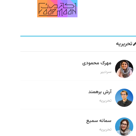
تحریریه
مهرک محمودی
سردبیر
آرش برهمند
تحریریه
سمانه سمیع
تحریریه