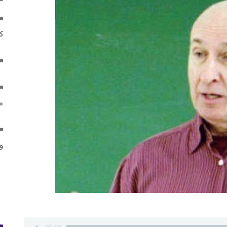
ک
م
و 
پخش‌کننده