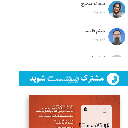
سمانه سمیع
تحریریه
میثم قاسمی
تحریریه
لیلا حنارود
تحریریه
فائزه فتحی رستمی
تحریریه
سروش کرمیان
تحریریه