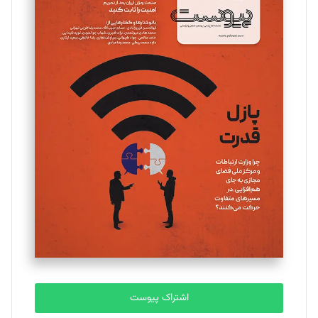
مینا پاکدل
تحریریه
یسنا امان‌پور
تحریریه
ملینا جعفری
تحریریه
مصطفی مسجدی آرانی
تحریریه
اشتراک پیوست
بابک نقاش