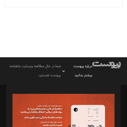
تحریریه
درباره پیوست
شما در حال مطالعه وبسایت ماهنامه
بیشتر بدانید
پیوست هستید.
صاحب امتیاز: موسسه پرسش (پویندگان راز ستاره شمال)
مدیر مسئول: محمدباقر اثنی‌عشری
سردبیر: مهرک محمودی
دبیر تحریریه: میثم قاسمی
د‌بیر ناداستان: سمانه سمیع