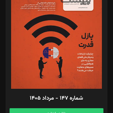
د‌بیر خدمت و تجارت: ابوالفضل رجبی
د‌بیر حقوق فناوری: حسام‌الدین ایپکچی
د‌بیر پیوست جهان: مینا پاکدل
د‌بیر تحریریه آنلاین: بابک نقاش
تحریریه‌: مجتبی محمود‌ی، آرش برهمند، یسنا امان‌پور، سروش کرمیان،
مصطفی مسجدی آرانی، ابوالفضل رجبی، زهرا فکرانه، فائزه فتحی
رستمی،مصطفی باستان
ویرایش: نگار استاد‌‌آقا
طراح یونیفرم: مجید توکلی
فیلمبرداری و عکاسی: امیر شفیعی، مانی لطفی زاده
گرافیک و صفحه‌آرایی: سید‌سبحان‌علی ثابت
مد‌یر توسعه تجاری: کامبیز برید‌
امور مالی: شاپور رهبری، محمد‌ کاظمی‌نیا
امور اد‌اری: راضیه محمود‌ی
شماره ۱۴۷ - مرداد ۱۴۰۵
مرکز تماس: ۰۲۱۴۲۸۲۴۰۰۰
آگهی و مشترکین: ۰۹۱۹۹۹۹۰۴۵۴