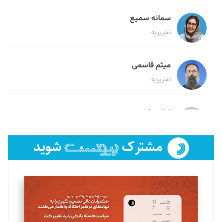
سمانه سمیع
تحریریه
میثم قاسمی
تحریریه
لیلا حنارود
تحریریه
فائزه فتحی رستمی
تحریریه
سروش کرمیان
تحریریه