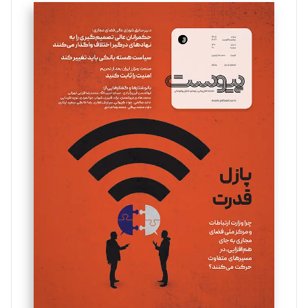
سروش کرمیان
تحریریه
مینا پاکدل
تحریریه
یسنا امان‌پور
تحریریه
ملینا جعفری
تحریریه
مصطفی مسجدی آرانی