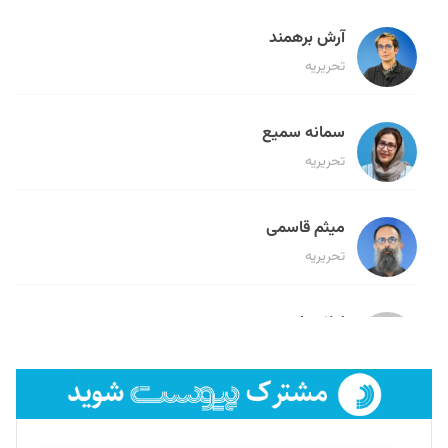
آرش برهمند
تحریریه
سمانه سمیع
تحریریه
میثم قاسمی
تحریریه
لیلا حنارود
تحریریه
فائزه فتحی رستمی
تحریریه