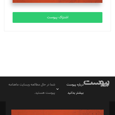
تحریریه
اشتراک پیوست
بابک نقاش
تحریریه
درباره پیوست
شما در حال مطالعه وبسایت ماهنامه
بیشتر بدانید
پیوست هستید.
صاحب امتیاز: موسسه پرسش (پویندگان راز ستاره شمال)
مدیر مسئول: محمدباقر اثنی‌عشری