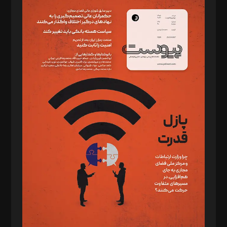
سردبیر: مهرک محمودی
دبیر تحریریه: میثم قاسمی
د‌بیر ناداستان: سمانه سمیع
د‌بیر خدمت و تجارت: ابوالفضل رجبی
د‌بیر حقوق فناوری: حسام‌الدین ایپکچی
د‌بیر پیوست جهان: مینا پاکدل
د‌بیر تحریریه آنلاین: بابک نقاش
تحریریه‌: مجتبی محمود‌ی، آرش برهمند، یسنا امان‌پور، سروش کرمیان،
مصطفی مسجدی آرانی، ابوالفضل رجبی، زهرا فکرانه، فائزه فتحی
رستمی،مصطفی باستان
ویرایش: نگار استاد‌‌آقا
طراح یونیفرم: مجید توکلی
فیلمبرداری و عکاسی: امیر شفیعی، مانی لطفی زاده
گرافیک و صفحه‌آرایی: سید‌سبحان‌علی ثابت
مد‌یر توسعه تجاری: کامبیز برید‌
امور مالی: شاپور رهبری، محمد‌ کاظمی‌نیا