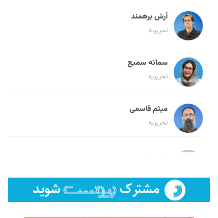
آرش برهمند
تحریریه
سمانه سمیع
تحریریه
میثم قاسمی
تحریریه
لیلا حنارود
تحریریه
فائزه فتحی رستمی
تحریریه