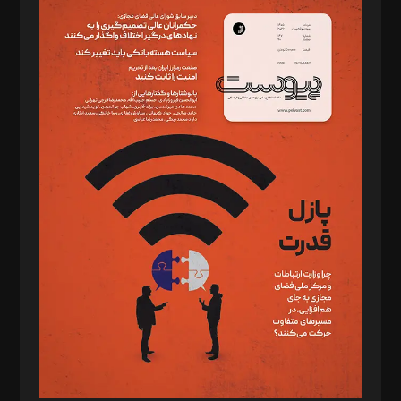
سردبیر: مهرک محمودی
دبیر تحریریه: میثم قاسمی
د‌بیر ناداستان: سمانه سمیع
د‌بیر خدمت و تجارت: ابوالفضل رجبی
د‌بیر حقوق فناوری: حسام‌الدین ایپکچی
د‌بیر پیوست جهان: مینا پاکدل
د‌بیر تحریریه آنلاین: بابک نقاش
تحریریه‌: مجتبی محمود‌ی، آرش برهمند، یسنا امان‌پور، سروش کرمیان،
مصطفی مسجدی آرانی، ابوالفضل رجبی، زهرا فکرانه، فائزه فتحی
رستمی،مصطفی باستان
ویرایش: نگار استاد‌‌آقا
طراح یونیفرم: مجید توکلی
فیلمبرداری و عکاسی: امیر شفیعی، مانی لطفی زاده
گرافیک و صفحه‌آرایی: سید‌سبحان‌علی ثابت
مد‌یر توسعه تجاری: کامبیز برید‌
امور مالی: شاپور رهبری، محمد‌ کاظمی‌نیا