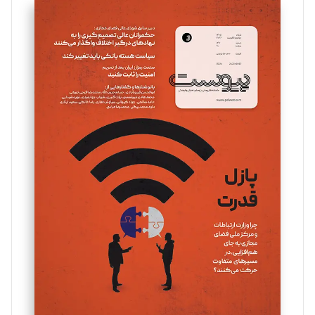
سروش کرمیان
تحریریه
مینا پاکدل
تحریریه
یسنا امان‌پور
تحریریه
ملینا جعفری
تحریریه
مصطفی مسجدی آرانی