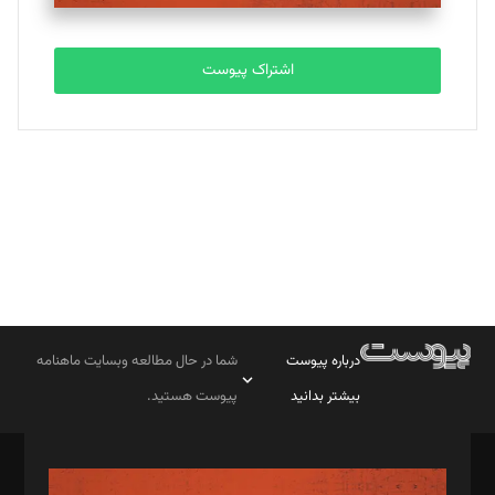
تحریریه
اشتراک پیوست
بابک نقاش
تحریریه
درباره پیوست
شما در حال مطالعه وبسایت ماهنامه
بیشتر بدانید
پیوست هستید.
صاحب امتیاز: موسسه پرسش (پویندگان راز ستاره شمال)
مدیر مسئول: محمدباقر اثنی‌عشری