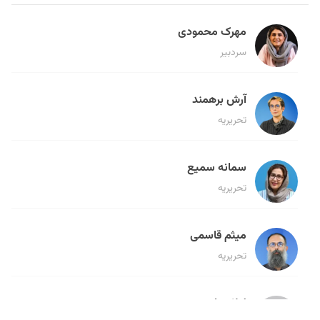
مهرک محمودی
سردبیر
آرش برهمند
تحریریه
سمانه سمیع
تحریریه
میثم قاسمی
تحریریه
لیلا حنارود