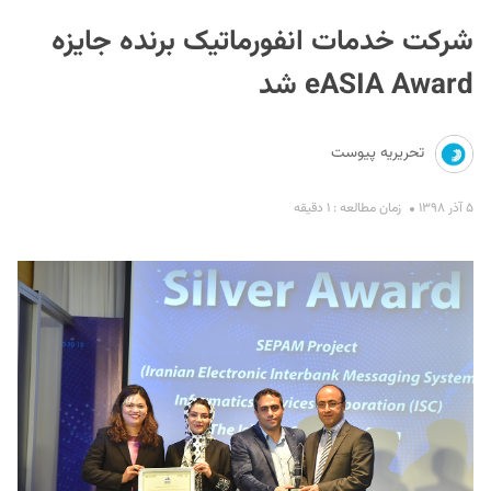
شرکت خدمات انفورماتیک برنده جایزه
eASIA Award شد
تحریریه پیوست
S
۵ آذر ۱۳۹۸
زمان مطالعه : ۱ دقیقه