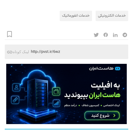
خدمات الکترونیکی
خدمات انفورماتیک
http://pvst.ir/6wz
لینک کوتاه