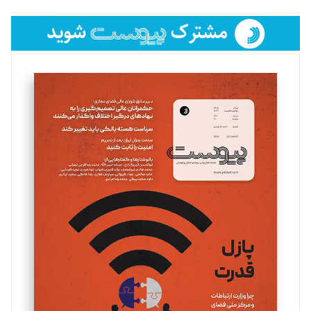
تحریریه
فائزه فتحی رستمی
تحریریه
سروش کرمیان
تحریریه
مینا پاکدل
تحریریه
یسنا امان‌پور
تحریریه