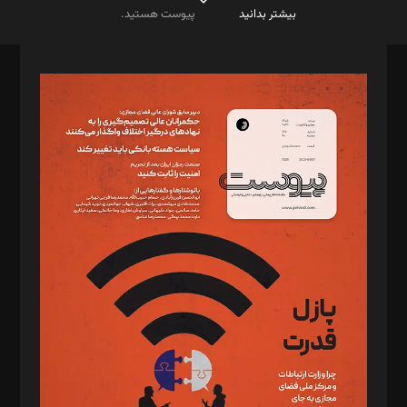
بیشتر بدانید
پیوست هستید.
صاحب امتیاز: موسسه پرسش (پویندگان راز ستاره شمال)
مدیر مسئول: محمدباقر اثنی‌عشری
سردبیر: مهرک محمودی
دبیر تحریریه: میثم قاسمی
د‌بیر ناداستان: سمانه سمیع
د‌بیر خدمت و تجارت: ابوالفضل رجبی
د‌بیر حقوق فناوری: حسام‌الدین ایپکچی
د‌بیر پیوست جهان: مینا پاکدل
د‌بیر تحریریه آنلاین: بابک نقاش
تحریریه‌: مجتبی محمود‌ی، آرش برهمند، یسنا امان‌پور، سروش کرمیان،
مصطفی مسجدی آرانی، ابوالفضل رجبی، زهرا فکرانه، فائزه فتحی
رستمی،مصطفی باستان
ویرایش: نگار استاد‌‌آقا
طراح یونیفرم: مجید توکلی