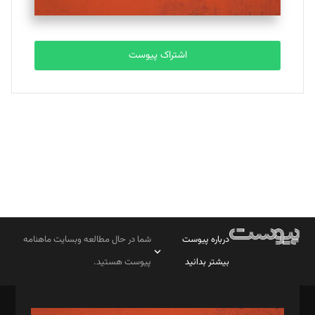
مصطفی مسجدی آرانی
تحریریه
اشتراک پیوست
بابک نقاش
تحریریه
درباره پیوست
شما در حال مطالعه وبسایت ماهنامه
بیشتر بدانید
پیوست هستید.
صاحب امتیاز: موسسه پرسش (پویندگان راز ستاره شمال)
مدیر مسئول: محمدباقر اثنی‌عشری