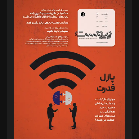
سردبیر: مهرک محمودی
دبیر تحریریه: میثم قاسمی
د‌بیر ناداستان: سمانه سمیع
د‌بیر خدمت و تجارت: ابوالفضل رجبی
د‌بیر حقوق فناوری: حسام‌الدین ایپکچی
د‌بیر پیوست جهان: مینا پاکدل
د‌بیر تحریریه آنلاین: بابک نقاش
تحریریه‌: مجتبی محمود‌ی، آرش برهمند، یسنا امان‌پور، سروش کرمیان،
مصطفی مسجدی آرانی، ابوالفضل رجبی، زهرا فکرانه، فائزه فتحی
رستمی،مصطفی باستان
ویرایش: نگار استاد‌‌آقا
طراح یونیفرم: مجید توکلی
فیلمبرداری و عکاسی: امیر شفیعی، مانی لطفی زاده
گرافیک و صفحه‌آرایی: سید‌سبحان‌علی ثابت
مد‌یر توسعه تجاری: کامبیز برید‌
امور مالی: شاپور رهبری، محمد‌ کاظمی‌نیا