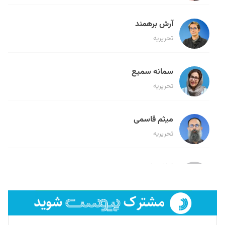
آرش برهمند
تحریریه
سمانه سمیع
تحریریه
میثم قاسمی
تحریریه
لیلا حنارود
تحریریه
فائزه فتحی رستمی