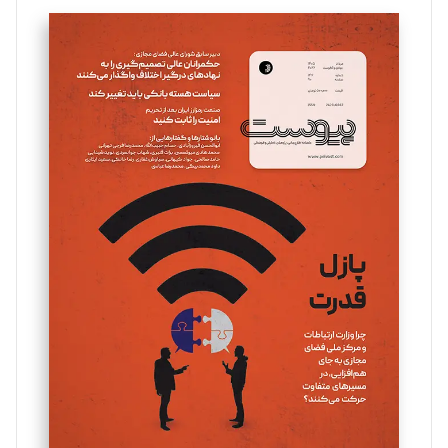
تحریریه
سروش کرمیان
تحریریه
مینا پاکدل
تحریریه
یسنا امان‌پور
تحریریه
ملینا جعفری
تحریریه