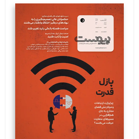
تحریریه
سروش کرمیان
تحریریه
مینا پاکدل
تحریریه
یسنا امان‌پور
تحریریه
ملینا جعفری
تحریریه