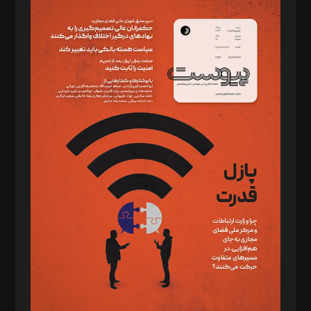
سردبیر: مهرک محمودی
دبیر تحریریه: میثم قاسمی
د‌بیر ناداستان: سمانه سمیع
د‌بیر خدمت و تجارت: ابوالفضل رجبی
د‌بیر حقوق فناوری: حسام‌الدین ایپکچی
د‌بیر پیوست جهان: مینا پاکدل
د‌بیر تحریریه آنلاین: بابک نقاش
تحریریه‌: مجتبی محمود‌ی، آرش برهمند، یسنا امان‌پور، سروش کرمیان،
مصطفی مسجدی آرانی، ابوالفضل رجبی، زهرا فکرانه، فائزه فتحی
رستمی،مصطفی باستان
ویرایش: نگار استاد‌‌آقا
طراح یونیفرم: مجید توکلی
فیلمبرداری و عکاسی: امیر شفیعی، مانی لطفی زاده
گرافیک و صفحه‌آرایی: سید‌سبحان‌علی ثابت
مد‌یر توسعه تجاری: کامبیز برید‌
امور مالی: شاپور رهبری، محمد‌ کاظمی‌نیا