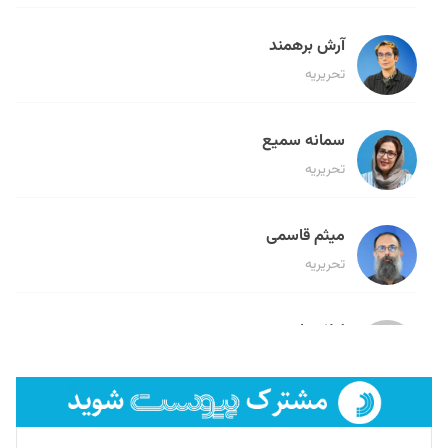
آرش برهمند
تحریریه
سمانه سمیع
تحریریه
میثم قاسمی
تحریریه
لیلا حنارود
تحریریه
فائزه فتحی رستمی