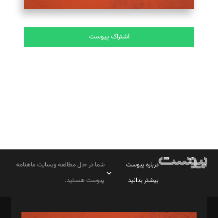
مصطفی مسجدی آرانی
تحریریه
اشتراک پیوست
بابک نقاش
تحریریه
درباره پیوست
شما در حال مطالعه وبسایت ماهنامه
بیشتر بدانید
پیوست هستید.
صاحب امتیاز: موسسه پرسش (پویندگان راز ستاره شمال)
مدیر مسئول: محمدباقر اثنی‌عشری