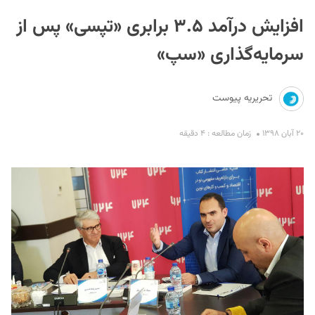
افزایش درآمد ۳.۵ برابری «تپسی» پس از
سرمایه‌گذاری «سپ»
تحریریه پیوست
S
۲۰ آبان ۱۳۹۸
زمان مطالعه : ۴ دقیقه