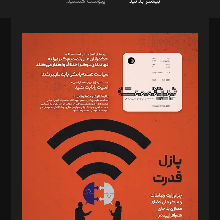
بیشتر بدانید
پیوست هستید.
صاحب امتیاز: موسسه پرسش (پویندگان راز ستاره شمال)
مدیر مسئول: محمدباقر اثنی‌عشری
سردبیر: مهرک محمودی
دبیر تحریریه: میثم قاسمی
د‌بیر ناداستان: سمانه سمیع
د‌بیر خدمت و تجارت: ابوالفضل رجبی
د‌بیر حقوق فناوری: حسام‌الدین ایپکچی
د‌بیر پیوست جهان: مینا پاکدل
د‌بیر تحریریه آنلاین: بابک نقاش
تحریریه‌: مجتبی محمود‌ی، آرش برهمند، یسنا امان‌پور، سروش کرمیان،
مصطفی مسجدی آرانی، ابوالفضل رجبی، زهرا فکرانه، فائزه فتحی
رستمی،مصطفی باستان
ویرایش: نگار استاد‌‌آقا
طراح یونیفرم: مجید توکلی
فیلمبرداری و عکاسی: امیر شفیعی، مانی لطفی زاده