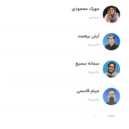
مهرک محمودی
سردبیر
آرش برهمند
تحریریه
سمانه سمیع
تحریریه
میثم قاسمی
تحریریه
لیلا حنارود
تحریریه