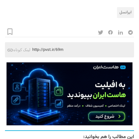
ایرانسل
http://pvst.ir/69m
لینک کوتاه
این مطالب را هم بخوانید: