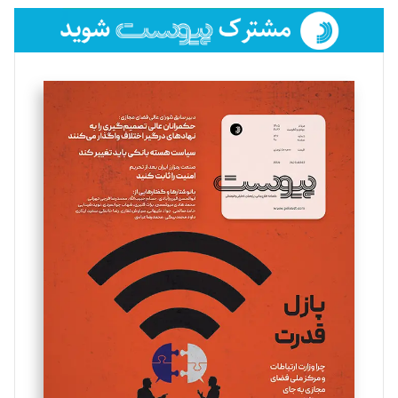
فائزه فتحی رستمی
تحریریه
سروش کرمیان
تحریریه
مینا پاکدل
تحریریه
یسنا امان‌پور
تحریریه
ملینا جعفری