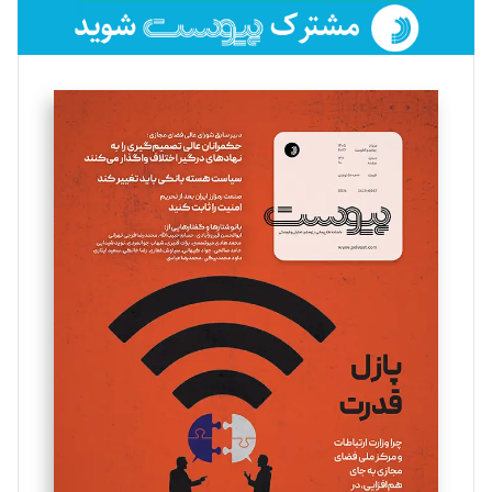
فائزه فتحی رستمی
تحریریه
سروش کرمیان
تحریریه
مینا پاکدل
تحریریه
یسنا امان‌پور
تحریریه
ملینا جعفری