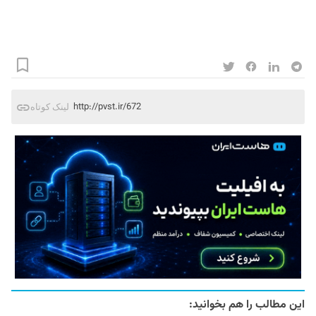
http://pvst.ir/672
لینک کوتاه
این مطالب را هم بخوانید: