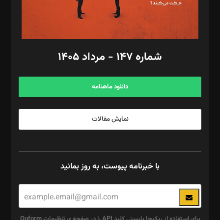
گرافیک و صفحه‌آرایی: سید‌سبحان‌علی ثابت
مد‌یر توسعه تجاری: کامبیز برید‌
امور مالی: شاپور رهبری، محمد‌ کاظمی‌نیا
امور اد‌اری: راضیه محمود‌ی
شماره ۱۴۷ - مرداد ۱۴۰۵
مرکز تماس: ۰۲۱۴۲۸۲۴۰۰۰
آگهی و مشترکین: ۰۹۱۹۹۹۹۰۴۵۴
دانلود ماهنامه
نمایش مقالات
با خبرنامه پیوست، به روز بمانید
برای استفاده از ریکپچا بایستی کلید API را در صفحه ی تنظیمات Quform