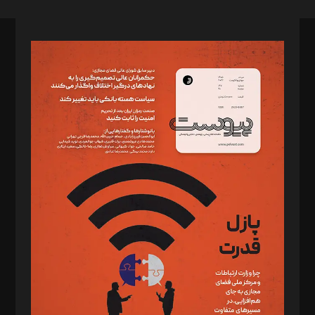
صاحب امتیاز: موسسه پرسش (پویندگان راز ستاره شمال)
مدیر مسئول: محمدباقر اثنی‌عشری
سردبیر: مهرک محمودی
دبیر تحریریه: میثم قاسمی
د‌بیر ناداستان: سمانه سمیع
د‌بیر خدمت و تجارت: ابوالفضل رجبی
د‌بیر حقوق فناوری: حسام‌الدین ایپکچی
د‌بیر پیوست جهان: مینا پاکدل
د‌بیر تحریریه آنلاین: بابک نقاش
تحریریه‌: مجتبی محمود‌ی، آرش برهمند، یسنا امان‌پور، سروش کرمیان،
مصطفی مسجدی آرانی، ابوالفضل رجبی، زهرا فکرانه، فائزه فتحی
رستمی،مصطفی باستان
ویرایش: نگار استاد‌‌آقا
طراح یونیفرم: مجید توکلی
فیلمبرداری و عکاسی: امیر شفیعی، مانی لطفی زاده