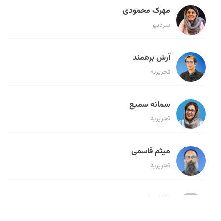
مهرک محمودی
سردبیر
آرش برهمند
تحریریه
سمانه سمیع
تحریریه
میثم قاسمی
تحریریه
لیلا حنارود
تحریریه