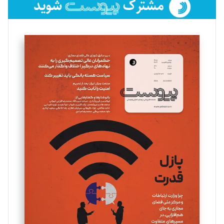
فائزه فتحی رستمی
تحریریه
سروش کرمیان
تحریریه
مینا پاکدل
تحریریه
یسنا امان‌پور
تحریریه
ملینا جعفری
تحریریه