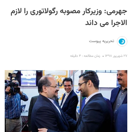
جهرمی: وزیرکار مصوبه رگولاتوری را لازم
الاجرا می داند
تحریریه پیوست
S
۲۷ شهریور ۱۳۹۸
زمان مطالعه : ۴ دقیقه