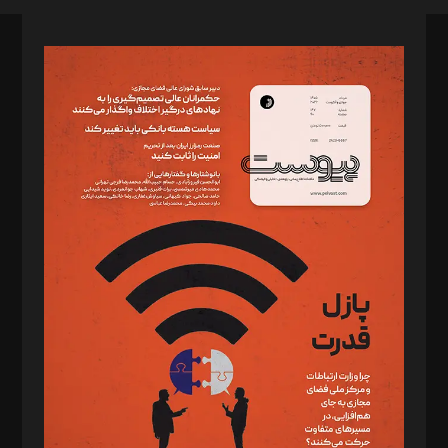
صاحب امتیاز: موسسه پرسش (پویندگان راز ستاره شمال)
مدیر مسئول: محمدباقر اثنی‌عشری
سردبیر: مهرک محمودی
دبیر تحریریه: میثم قاسمی
د‌بیر ناداستان: سمانه سمیع
د‌بیر خدمت و تجارت: ابوالفضل رجبی
د‌بیر حقوق فناوری: حسام‌الدین ایپکچی
د‌بیر پیوست جهان: مینا پاکدل
د‌بیر تحریریه آنلاین: بابک نقاش
تحریریه‌: مجتبی محمود‌ی، آرش برهمند، یسنا امان‌پور، سروش کرمیان،
مصطفی مسجدی آرانی، ابوالفضل رجبی، زهرا فکرانه، فائزه فتحی
رستمی،مصطفی باستان
ویرایش: نگار استاد‌‌آقا
طراح یونیفرم: مجید توکلی
فیلمبرداری و عکاسی: امیر شفیعی، مانی لطفی زاده