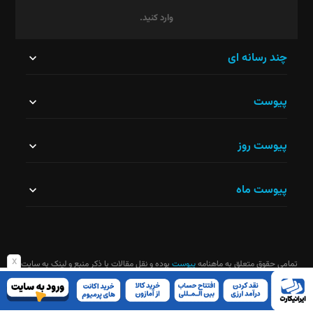
وارد کنید.
این
چند رسانه ای
قسمت
پیوست
نباید
خالی
پیوست روز
رها
شود.
پیوست ماه
x
تمامی حقوق متعلق به ماهنامه
پیوست
بوده و نقل مقالات با ذکر منبع و لینک به سایت
ماهنامه آزاد است