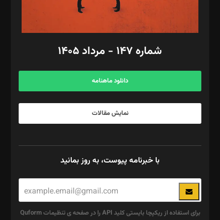
گرافیک و صفحه‌آرایی: سید‌سبحان‌علی ثابت
مد‌یر توسعه تجاری: کامبیز برید‌
امور مالی: شاپور رهبری، محمد‌ کاظمی‌نیا
امور اد‌اری: راضیه محمود‌ی
شماره ۱۴۷ - مرداد ۱۴۰۵
مرکز تماس: ۰۲۱۴۲۸۲۴۰۰۰
آگهی و مشترکین: ۰۹۱۹۹۹۹۰۴۵۴
دانلود ماهنامه
نمایش مقالات
با خبرنامه پیوست، به روز بمانید
برای استفاده از ریکپچا بایستی کلید API را در صفحه ی تنظیمات Quform