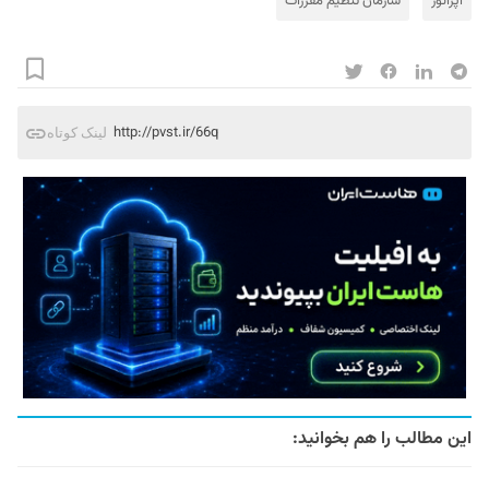
اپراتور
سازمان تنظیم مقررات
http://pvst.ir/66q
لینک کوتاه
این مطالب را هم بخوانید: