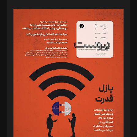
صاحب امتیاز: موسسه پرسش (پویندگان راز ستاره شمال)
مدیر مسئول: محمدباقر اثنی‌عشری
سردبیر: مهرک محمودی
دبیر تحریریه: میثم قاسمی
د‌بیر ناداستان: سمانه سمیع
د‌بیر خدمت و تجارت: ابوالفضل رجبی
د‌بیر حقوق فناوری: حسام‌الدین ایپکچی
د‌بیر پیوست جهان: مینا پاکدل
د‌بیر تحریریه آنلاین: بابک نقاش
تحریریه‌: مجتبی محمود‌ی، آرش برهمند، یسنا امان‌پور، سروش کرمیان،
مصطفی مسجدی آرانی، ابوالفضل رجبی، زهرا فکرانه، فائزه فتحی
رستمی،مصطفی باستان
ویرایش: نگار استاد‌‌آقا
طراح یونیفرم: مجید توکلی
فیلمبرداری و عکاسی: امیر شفیعی، مانی لطفی زاده
گرافیک و صفحه‌آرایی: سید‌سبحان‌علی ثابت