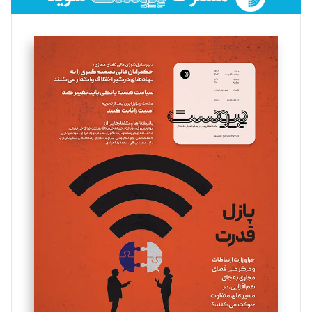
فائزه فتحی رستمی
تحریریه
سروش کرمیان
تحریریه
مینا پاکدل
تحریریه
یسنا امان‌پور
تحریریه
ملینا جعفری
تحریریه