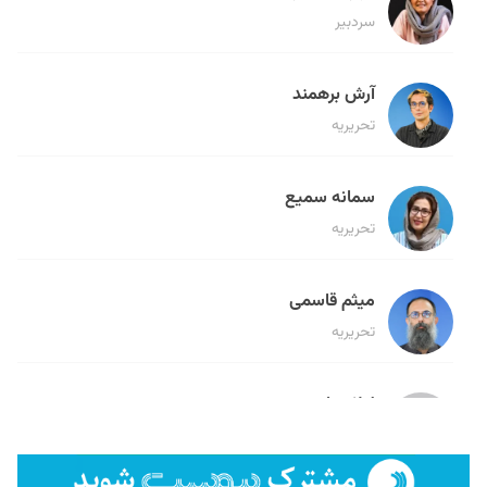
سردبیر
آرش برهمند
تحریریه
سمانه سمیع
تحریریه
میثم قاسمی
تحریریه
لیلا حنارود
تحریریه