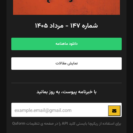
مد‌یر توسعه تجاری: کامبیز برید‌
امور مالی: شاپور رهبری، محمد‌ کاظمی‌نیا
امور اد‌اری: راضیه محمود‌ی
شماره ۱۴۷ - مرداد ۱۴۰۵
مرکز تماس: ۰۲۱۴۲۸۲۴۰۰۰
آگهی و مشترکین: ۰۹۱۹۹۹۹۰۴۵۴
دانلود ماهنامه
نمایش مقالات
با خبرنامه پیوست، به روز بمانید
برای استفاده از ریکپچا بایستی کلید API را در صفحه ی تنظیمات Quform