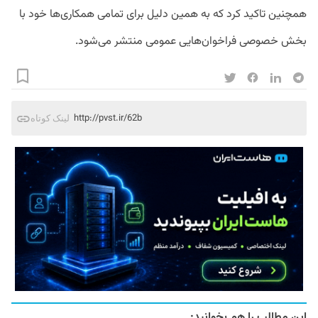
همچنین
تاکید
کرد
که
به
همین
دلیل
برای
تمامی
همکاری
ها
خود
با
بخش
خصوصی
فراخوان
هایی
عمومی
منتشر
می
شود
.
http://pvst.ir/62b
لینک کوتاه
این مطالب را هم بخوانید: