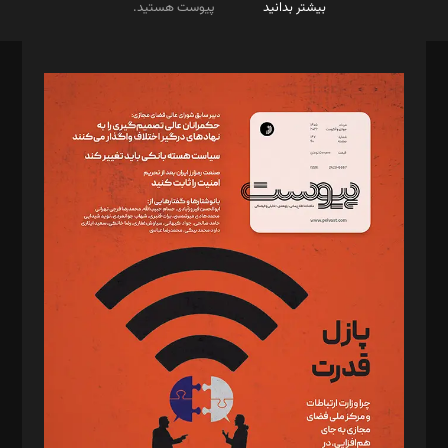
بیشتر بدانید
پیوست هستید.
صاحب امتیاز: موسسه پرسش (پویندگان راز ستاره شمال)
مدیر مسئول: محمدباقر اثنی‌عشری
سردبیر: مهرک محمودی
دبیر تحریریه: میثم قاسمی
د‌بیر ناداستان: سمانه سمیع
د‌بیر خدمت و تجارت: ابوالفضل رجبی
د‌بیر حقوق فناوری: حسام‌الدین ایپکچی
د‌بیر پیوست جهان: مینا پاکدل
د‌بیر تحریریه آنلاین: بابک نقاش
تحریریه‌: مجتبی محمود‌ی، آرش برهمند، یسنا امان‌پور، سروش کرمیان،
مصطفی مسجدی آرانی، ابوالفضل رجبی، زهرا فکرانه، فائزه فتحی
رستمی،مصطفی باستان
ویرایش: نگار استاد‌‌آقا
طراح یونیفرم: مجید توکلی
فیلمبرداری و عکاسی: امیر شفیعی، مانی لطفی زاده