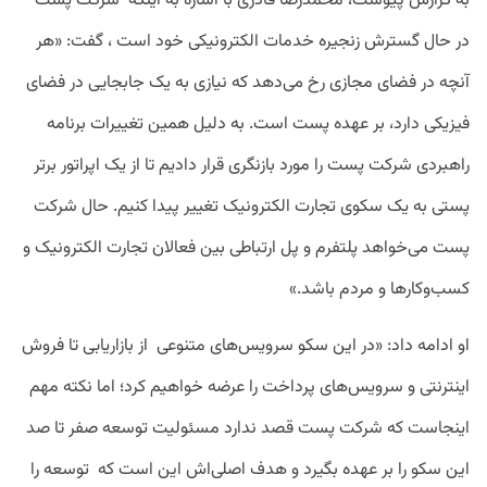
به
گزارش
پیوست،
محمدرضا
قادری
با
اشاره
به
اینکه
شرکت
پست
در
حال
گسترش
زنجیره
خدمات
الکترونیکی
خود
است
،
گفت
: «
هر
آنچه
در
فضای
مجازی
رخ
می
دهد
که
نیازی
به
یک
جابجایی
در
فضای
فیزیکی
دارد،
بر
عهده
پست
است
.
به
دلیل
همین
تغییرات
برنامه
راهبردی
شرکت
پست
را
مورد
بازنگری
قرار
دادیم
تا
از
یک
اپراتور
برتر
پستی
به
یک
سکوی
تجارت
الکترونیک
تغییر
پیدا
کنیم
.
حال
شرکت
پست
می
خواهد
پلتفرم
و
پل
ارتباطی
بین
فعالان
تجارت
الکترونیک
و
کسب
و
کارها
و
مردم
باشد.
»
او
ادامه
داد
: «
در
این
سکو
سرویس
های
متنوعی
از
بازاریابی
تا
فروش
اینترنتی
و
سرویس
های
پرداخت
را
عرضه
خواهیم
کرد؛
اما
نکته
مهم
اینجاست
که
شرکت
پست
قصد
ندارد
مسئولیت
توسعه
صفر
تا
صد
این
سکو
را
بر
عهده
بگیرد
و
هدف
اصلی
اش
این
است
که
توسعه
را