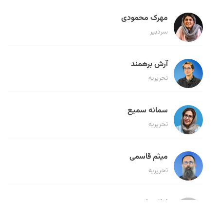
مهرک محمودی
سردبیر
آرش برهمند
تحریریه
سمانه سمیع
تحریریه
میثم قاسمی
تحریریه
لیلا حنارود
تحریریه