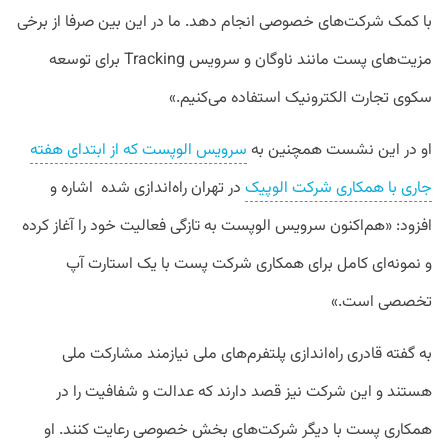
با
کمک
شرکت
های
خصوصی
انجام
دهد
.
ما
در
این
بین
صرفا
از
برخی
مزیت
های
پست
مانند
ناوگان
و
سرویس
Tracking
برای
توسعه
سکوی
تجارت
الکترونیک
استفاده
می
کنیم
.»
او
در
این
نشست
همچنین
به
سرویس
الوپست
که
از
ابتدای
هفته
جاری
با
همکاری
شرکت
الوپیک
در
تهران
راه
اندازی
شده
اشاره
و
افزود
: «
هم
اکنون
سرویس
الوپست
به
تازگی
فعالیت
خود
را
آغاز
کرده
و
نمونه
ای
کامل
برای
همکاری
شرکت
پست
با
یک
استارت
آپ
تخصصی
است
.»
به
گفته
قادری
راه
اندازی
پلتفرم
های
ملی
نیازمند
مشارکت
ملی
هستند
و
این
شرکت
نیز
قصد
دارند
که
عدالت
و
شفافیت
را
در
همکاری
پست
با
دیگر
شرکت
های
بخش
خصوصی
رعایت
کنند
.
او