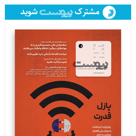
فائزه فتحی رستمی
تحریریه
سروش کرمیان
تحریریه
مینا پاکدل
تحریریه
یسنا امان‌پور
تحریریه
ملینا جعفری