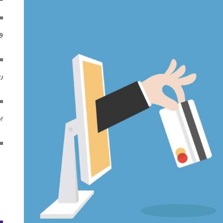
و 
رم
ب