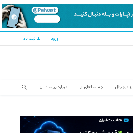
ورود
ثبت نام
رز دیجیتال
چندرسانه‌ای
درباره پیوست