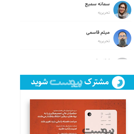
سمانه سمیع
تحریریه
میثم قاسمی
تحریریه
لیلا حنارود
تحریریه
فائزه فتحی رستمی
تحریریه
سروش کرمیان
تحریریه