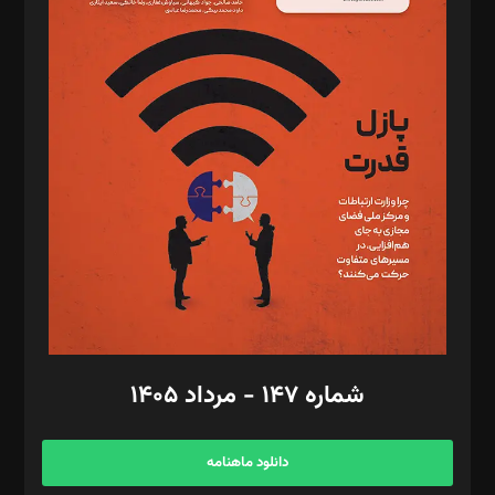
د‌بیر حقوق فناوری: حسام‌الدین ایپکچی
د‌بیر پیوست جهان: مینا پاکدل
د‌بیر تحریریه آنلاین: بابک نقاش
تحریریه‌: مجتبی محمود‌ی، آرش برهمند، یسنا امان‌پور، سروش کرمیان،
مصطفی مسجدی آرانی، ابوالفضل رجبی، زهرا فکرانه، فائزه فتحی
رستمی،مصطفی باستان
ویرایش: نگار استاد‌‌آقا
طراح یونیفرم: مجید توکلی
فیلمبرداری و عکاسی: امیر شفیعی، مانی لطفی زاده
گرافیک و صفحه‌آرایی: سید‌سبحان‌علی ثابت
مد‌یر توسعه تجاری: کامبیز برید‌
امور مالی: شاپور رهبری، محمد‌ کاظمی‌نیا
امور اد‌اری: راضیه محمود‌ی
شماره ۱۴۷ - مرداد ۱۴۰۵
مرکز تماس: ۰۲۱۴۲۸۲۴۰۰۰
آگهی و مشترکین: ۰۹۱۹۹۹۹۰۴۵۴
دانلود ماهنامه