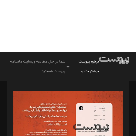
درباره پیوست
شما در حال مطالعه وبسایت ماهنامه
بیشتر بدانید
پیوست هستید.
صاحب امتیاز: موسسه پرسش (پویندگان راز ستاره شمال)
مدیر مسئول: محمدباقر اثنی‌عشری
سردبیر: مهرک محمودی
دبیر تحریریه: میثم قاسمی
د‌بیر ناداستان: سمانه سمیع
د‌بیر خدمت و تجارت: ابوالفضل رجبی