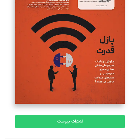
مینا پاکدل
تحریریه
یسنا امان‌پور
تحریریه
ملینا جعفری
تحریریه
مصطفی مسجدی آرانی
تحریریه
اشتراک پیوست
بابک نقاش
تحریریه