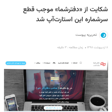
شکایت از «دفترشما» موجب قطع
سرشماره این استارت‌آپ شد
تحریریه پیوست
S
۸ اردیبهشت ۱۳۹۸
زمان مطالعه : ۳ دقیقه