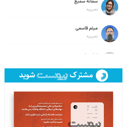
سمانه سمیع
تحریریه
میثم قاسمی
تحریریه
لیلا حنارود
تحریریه
فائزه فتحی رستمی
تحریریه
سروش کرمیان
تحریریه