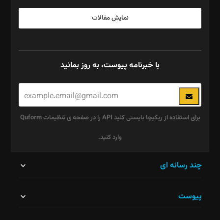
نمایش مقالات
با خبرنامه پیوست، به روز بمانید
برای استفاده از ریکپچا بایستی کلید API را در صفحه ی تنظیمات Quform
وارد کنید.
این
چند رسانه ای
قسمت
پیوست
نباید
خالی