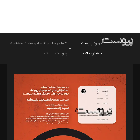
درباره پیوست
شما در حال مطالعه وبسایت ماهنامه
بیشتر بدانید
پیوست هستید.
صاحب امتیاز: موسسه پرسش (پویندگان راز ستاره شمال)
مدیر مسئول: محمدباقر اثنی‌عشری
سردبیر: مهرک محمودی
دبیر تحریریه: میثم قاسمی
د‌بیر ناداستان: سمانه سمیع
د‌بیر خدمت و تجارت: ابوالفضل رجبی
د‌بیر حقوق فناوری: حسام‌الدین ایپکچی
د‌بیر پیوست جهان: مینا پاکدل
د‌بیر تحریریه آنلاین: بابک نقاش