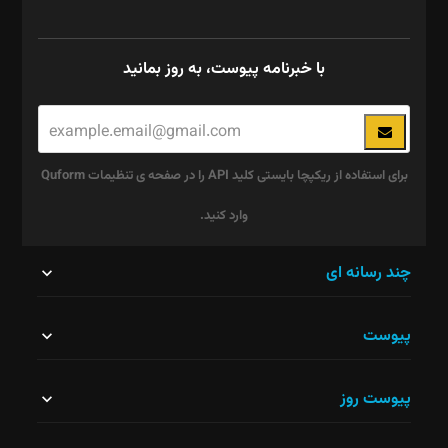
با خبرنامه پیوست، به روز بمانید
برای استفاده از ریکپچا بایستی کلید API را در صفحه ی تنظیمات Quform
وارد کنید.
این
چند رسانه ای
قسمت
پیوست
نباید
خالی
پیوست روز
رها