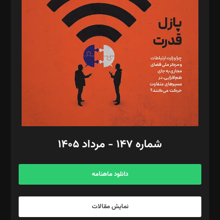
تحریریه‌: مجتبی محمود‌ی، آرش برهمند، یسنا امان‌پور، سروش کرمیان،
مصطفی مسجدی آرانی، ابوالفضل رجبی، زهرا فکرانه، فائزه فتحی
رستمی،مصطفی باستان
ویرایش: نگار استاد‌‌آقا
طراح یونیفرم: مجید توکلی
فیلمبرداری و عکاسی: امیر شفیعی، مانی لطفی زاده
گرافیک و صفحه‌آرایی: سید‌سبحان‌علی ثابت
مد‌یر توسعه تجاری: کامبیز برید‌
امور مالی: شاپور رهبری، محمد‌ کاظمی‌نیا
امور اد‌اری: راضیه محمود‌ی
شماره ۱۴۷ - مرداد ۱۴۰۵
مرکز تماس: ۰۲۱۴۲۸۲۴۰۰۰
آگهی و مشترکین: ۰۹۱۹۹۹۹۰۴۵۴
دانلود ماهنامه
نمایش مقالات