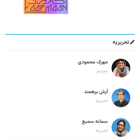
تحریریه
مهرک محمودی
سردبیر
آرش برهمند
تحریریه
سمانه سمیع
تحریریه