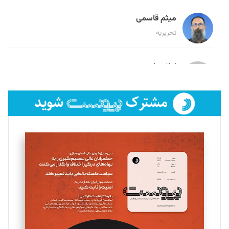
میثم قاسمی
تحریریه
لیلا حنارود
تحریریه
فائزه فتحی رستمی
تحریریه
سروش کرمیان
تحریریه
مینا پاکدل
تحریریه