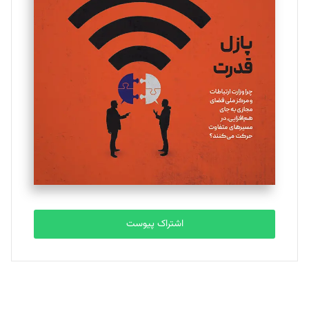
یسنا امان‌پور
تحریریه
ملینا جعفری
تحریریه
مصطفی مسجدی آرانی
تحریریه
اشتراک پیوست
بابک نقاش
تحریریه