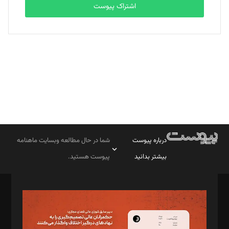
اشتراک پیوست
بابک نقاش
تحریریه
درباره پیوست
شما در حال مطالعه وبسایت ماهنامه
بیشتر بدانید
پیوست هستید.
صاحب امتیاز: موسسه پرسش (پویندگان راز ستاره شمال)
مدیر مسئول: محمدباقر اثنی‌عشری
سردبیر: مهرک محمودی
دبیر تحریریه: میثم قاسمی