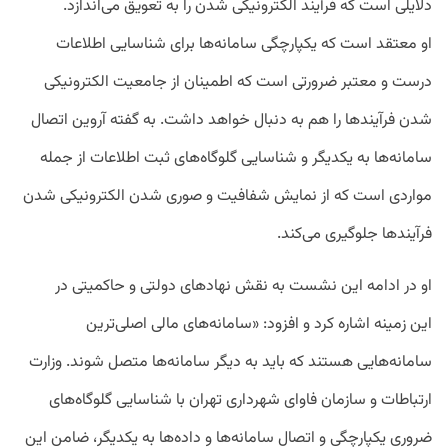
دلایلی
است
که
فرآیند
الکترونیکی
شدن
را
به
تعویق
می
اندازد
.
او معتقد است
که
یکپارچگی
سامانه
ها
برای
شناسایی
اطلاعات
درست
و
معتبر
ضرورتی
است
که
اطمینان
از
جامعیت
الکترونیکی
شدن
فرآیندها
را
هم
به
دنبال
خواهد
داشت
.
به
گفته
آروین
اتصال
سامانه
ها
به
یکدیگر
و
شناسایی
گلوگاه
های
ثبت
اطلاعات
از
جمله
مواردی
است
که
از
نمایش
شفافیت
و
صوری
شدن
الکترونیکی
شدن
فرآیندها
جلوگیری
می‌کند
.
او
در
ادامه این نشست
به
نقش
نهادهای
دولتی
و
حاکمیتی
در
این
زمینه اشاره کرد و افزود
: «
سامانه
های
مالی
اصلی
ترین
سامانه
هایی
هستند
که
باید
به
دیگر
سامانه
ها
متصل
شوند
.
وزارت
ارتباطات
و
سازمان
فاوای
شهرداری
تهران
با
شناسایی
گلوگاه
های
ضروری
یکپارچگی
و
اتصال
سامانه
ها
و
داده
ها
به
یکدیگر،
ضامن
این