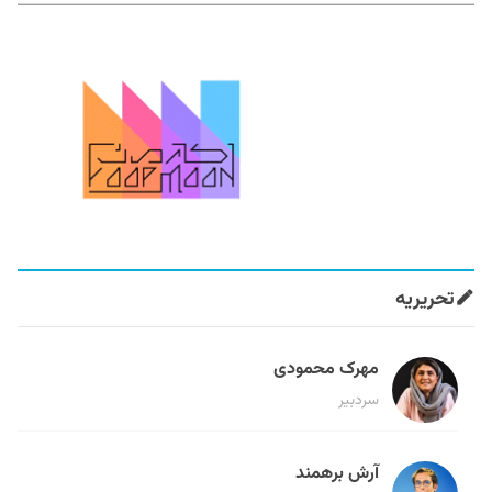
تحریریه
مهرک محمودی
سردبیر
آرش برهمند