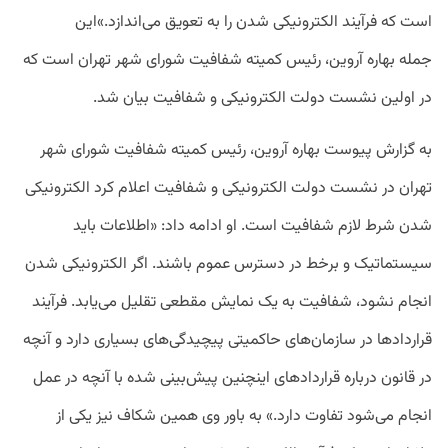
است
که
فرآیند
الکترونیکی
شدن
را
به
تعویق
می
اندازد
.»
این
جمله
بهاره
آروین،
رئیس
کمیته
شفافیت
شورای
شهر
تهران است که
در اولین نشست دولت الکترونیکی و شفافیت بیان شد
.
به
گزارش
پیوست
بهاره
آروین،
رئیس
کمیته
شفافیت
شورای
شهر
تهران
در
نشست
دولت
الکترونیکی
و
شفافیت
اعلام
کرد
الکترونیکی
شدن
شرط
لازم
شفافیت
است. او ادامه داد
: «
اطلاعات
باید
سیستماتیک
و
برخط
در
دسترس
عموم
باشند
.
اگر
الکترونیکی
شدن
انجام
نشود،
شفافیت
به
یک
نمایش
مقطعی
تقلیل
می
یابد
.
فرآیند
قراردادها
در
سازمان
های
حاکمیتی
پیچیدگی
های
بسیاری
دارد
و
آنچه
در
قانون
درباره
قراردادهای
اینچنین
پیش
بینی
شده
با
آنچه
در
عمل
انجام
می
شود
تفاوت
دارد
.»
به
باور
وی
همین
شکاف
نیز
یکی
از