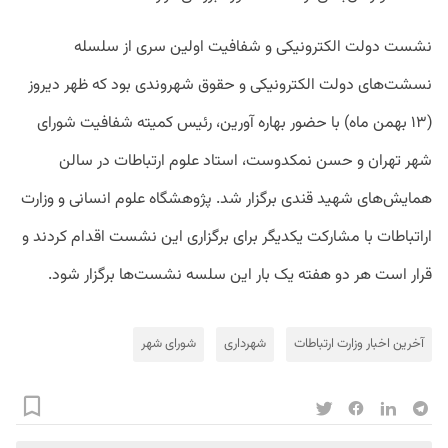
نشست
دولت
الکترونیکی
و
شفافیت
اولین
سری
از
سلسله
نسشت
های
دولت
الکترونیکی
و
حقوق
شهروندی
بود
که
ظهر
دیروز
(
۱۳
بهمن
ماه
)
با
حضور
بهاره
آورین،
رئیس
کمیته
شفافیت
شورای
شهر
تهران
و
حسن
نمکدوست،
استاد
علوم
ارتباطات
در
سالن
همایش
های
شهید
قندی
برگزار
شد
.
پژوهشگاه
علوم
انسانی
و
وزارت
اراتباطات
با
مشارکت
یکدیگر
برای
برگزاری
این
نشست
اقدام
کردند
و
قرار
است
هر
دو
هفته
یک
بار
این
سلسه
نشست‌ها
برگزار
شود
.
آخرین اخبار وزارت ارتباطات
شهرداری
شورای شهر