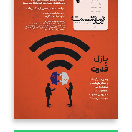
سروش کرمیان
تحریریه
مینا پاکدل
تحریریه
یسنا امان‌پور
تحریریه
ملینا جعفری
تحریریه
مصطفی مسجدی آرانی
تحریریه