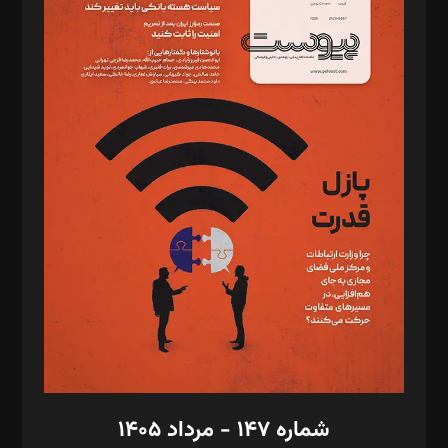
د‌بیر ناداستان: سمانه سمیع
د‌بیر خدمت و تجارت: ابوالفضل رجبی
د‌بیر حقوق فناوری: حسام‌الدین ایپکچی
د‌بیر پیوست جهان: مینا پاکدل
د‌بیر تحریریه آنلاین: بابک نقاش
تحریریه‌: مجتبی محمود‌ی، آرش برهمند، یسنا امان‌پور، سروش کرمیان،
مصطفی مسجدی آرانی، ابوالفضل رجبی، زهرا فکرانه، فائزه فتحی
رستمی،مصطفی باستان
ویرایش: نگار استاد‌‌آقا
طراح یونیفرم: مجید توکلی
فیلمبرداری و عکاسی: امیر شفیعی، مانی لطفی زاده
گرافیک و صفحه‌آرایی: سید‌سبحان‌علی ثابت
مد‌یر توسعه تجاری: کامبیز برید‌
امور مالی: شاپور رهبری، محمد‌ کاظمی‌نیا
امور اد‌اری: راضیه محمود‌ی
شماره ۱۴۷ - مرداد ۱۴۰۵
مرکز تماس: ۰۲۱۴۲۸۲۴۰۰۰