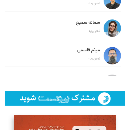
تحریریه
سمانه سمیع
تحریریه
میثم قاسمی
تحریریه
لیلا حنارود
تحریریه
فائزه فتحی رستمی
تحریریه