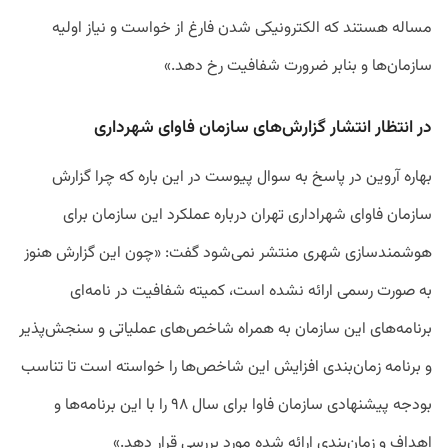
مساله
هستند
که
الکترونیکی
شدن
فارغ
از
خواست
و
نیاز
اولیه
سازمان
ها
و
بنابر
ضرورت
شفافیت
رخ
دهد
.»
در انتظار انتشار گزارش‌های سازمان فاوای شهرداری
بهاره آروین
در
پاسخ
به
سوال
پیوست
در
این
باره
که
چرا
گزارش
سازمان
فاوای
شهراداری
تهران
درباره
عملکرد
این
سازمان
برای
هوشمندسازی
شهری
منتشر
نمی
شود
گفت
: «
چون
این
گزارش
هنوز
به
صورت
رسمی
ارائه
نشده
است،
کمیته
شفافیت
در
نامه
ای
برنامه
های
این
سازمان
به
همراه
شاخص
های
عملیاتی
و
سنجش
پذیر
و
برنامه
‌
زمان
بندی
افزایش
این
شاخص
ها
را
خواسته
است
تا
تناسب
بودجه
پیشنهادی
سازمان
فاوا
برای
سال
۹۸
را
با
این
برنامه
ها
و
اهداف
و
زمان
بندی
ارائه
شده
مورد
بررسی
قرار
دهد
.»