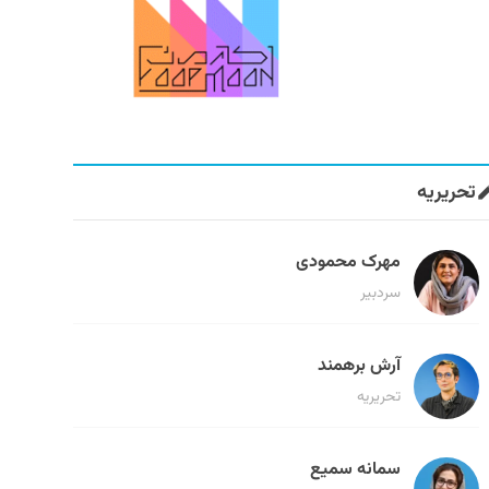
تحریریه
مهرک محمودی
سردبیر
آرش برهمند
تحریریه
سمانه سمیع