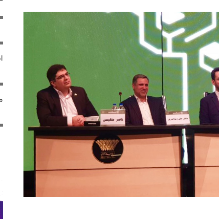
ایر
مص