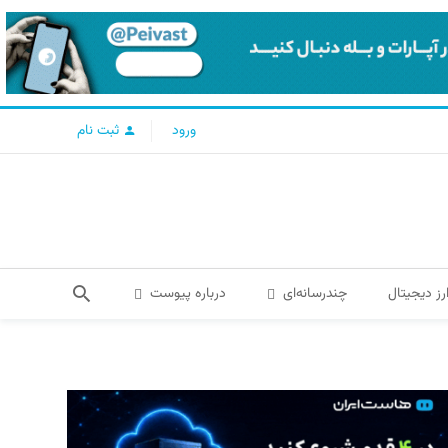
ورود
ثبت نام
رز دیجیتال
چندرسانه‌ای
درباره پیوست