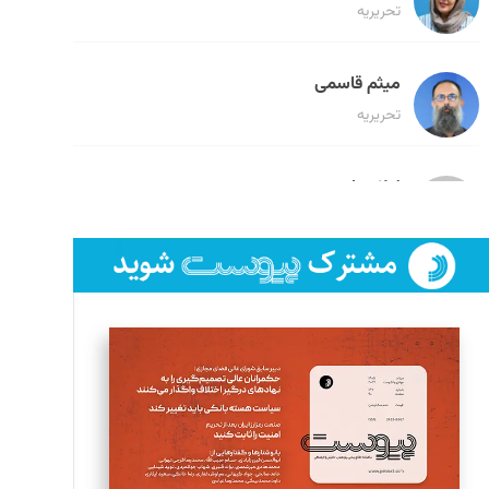
تحریریه
میثم قاسمی
تحریریه
لیلا حنارود
تحریریه
فائزه فتحی رستمی
تحریریه
سروش کرمیان
تحریریه