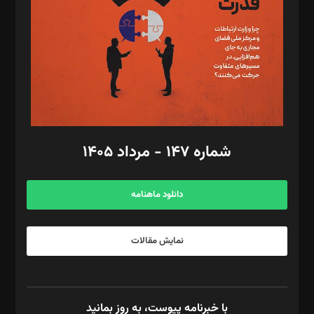
رستمی،مصطفی باستان
ویرایش: نگار استاد‌‌آقا
طراح یونیفرم: مجید توکلی
فیلمبرداری و عکاسی: امیر شفیعی، مانی لطفی زاده
گرافیک و صفحه‌آرایی: سید‌سبحان‌علی ثابت
مد‌یر توسعه تجاری: کامبیز برید‌
امور مالی: شاپور رهبری، محمد‌ کاظمی‌نیا
امور اد‌اری: راضیه محمود‌ی
شماره ۱۴۷ - مرداد ۱۴۰۵
مرکز تماس: ۰۲۱۴۲۸۲۴۰۰۰
آگهی و مشترکین: ۰۹۱۹۹۹۹۰۴۵۴
دانلود ماهنامه
نمایش مقالات
با خبرنامه پیوست، به روز بمانید