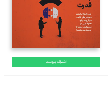
تحریریه
ملینا جعفری
تحریریه
مصطفی مسجدی آرانی
تحریریه
اشتراک پیوست
بابک نقاش
تحریریه