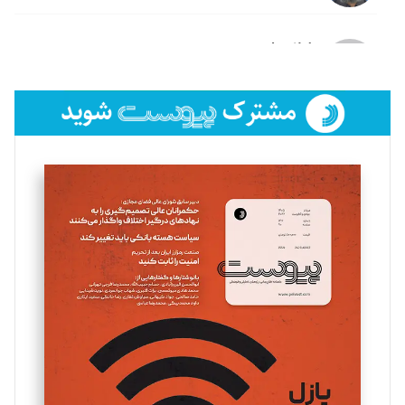
لیلا حنارود
تحریریه
فائزه فتحی رستمی
تحریریه
سروش کرمیان
تحریریه
مینا پاکدل
تحریریه
یسنا امان‌پور