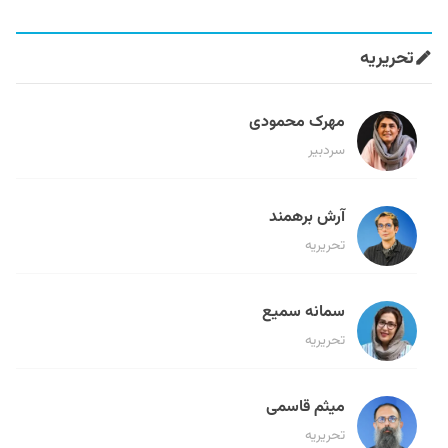
تحریریه
مهرک محمودی
سردبیر
آرش برهمند
تحریریه
سمانه سمیع
تحریریه
میثم قاسمی
تحریریه