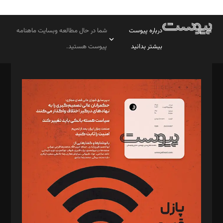
درباره پیوست
شما در حال مطالعه وبسایت ماهنامه
بیشتر بدانید
پیوست هستید.
صاحب امتیاز: موسسه پرسش (پویندگان راز ستاره شمال)
مدیر مسئول: محمدباقر اثنی‌عشری
سردبیر: مهرک محمودی
دبیر تحریریه: میثم قاسمی
د‌بیر ناداستان: سمانه سمیع
د‌بیر خدمت و تجارت: ابوالفضل رجبی
د‌بیر حقوق فناوری: حسام‌الدین ایپکچی
د‌بیر پیوست جهان: مینا پاکدل
د‌بیر تحریریه آنلاین: بابک نقاش
تحریریه‌: مجتبی محمود‌ی، آرش برهمند، یسنا امان‌پور، سروش کرمیان،
مصطفی مسجدی آرانی، ابوالفضل رجبی، زهرا فکرانه، فائزه فتحی