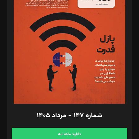
د‌بیر حقوق فناوری: حسام‌الدین ایپکچی
د‌بیر پیوست جهان: مینا پاکدل
د‌بیر تحریریه آنلاین: بابک نقاش
تحریریه‌: مجتبی محمود‌ی، آرش برهمند، یسنا امان‌پور، سروش کرمیان،
مصطفی مسجدی آرانی، ابوالفضل رجبی، زهرا فکرانه، فائزه فتحی
رستمی،مصطفی باستان
ویرایش: نگار استاد‌‌آقا
طراح یونیفرم: مجید توکلی
فیلمبرداری و عکاسی: امیر شفیعی، مانی لطفی زاده
گرافیک و صفحه‌آرایی: سید‌سبحان‌علی ثابت
مد‌یر توسعه تجاری: کامبیز برید‌
امور مالی: شاپور رهبری، محمد‌ کاظمی‌نیا
امور اد‌اری: راضیه محمود‌ی
شماره ۱۴۷ - مرداد ۱۴۰۵
مرکز تماس: ۰۲۱۴۲۸۲۴۰۰۰
آگهی و مشترکین: ۰۹۱۹۹۹۹۰۴۵۴
دانلود ماهنامه