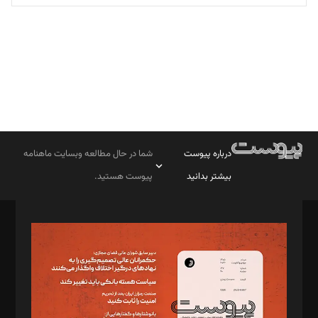
تحریریه
درباره پیوست
شما در حال مطالعه وبسایت ماهنامه
بیشتر بدانید
پیوست هستید.
صاحب امتیاز: موسسه پرسش (پویندگان راز ستاره شمال)
مدیر مسئول: محمدباقر اثنی‌عشری
سردبیر: مهرک محمودی
دبیر تحریریه: میثم قاسمی
د‌بیر ناداستان: سمانه سمیع
د‌بیر خدمت و تجارت: ابوالفضل رجبی