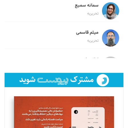
سمانه سمیع
تحریریه
میثم قاسمی
تحریریه
لیلا حنارود
تحریریه
فائزه فتحی رستمی
تحریریه
سروش کرمیان
تحریریه