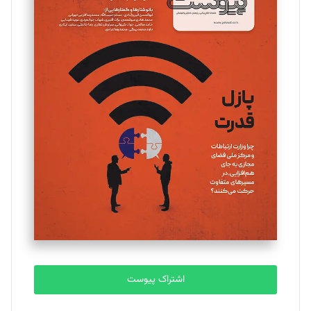
مینا پاکدل
تحریریه
یسنا امان‌پور
تحریریه
ملینا جعفری
تحریریه
مصطفی مسجدی آرانی
تحریریه
اشتراک پیوست
بابک نقاش