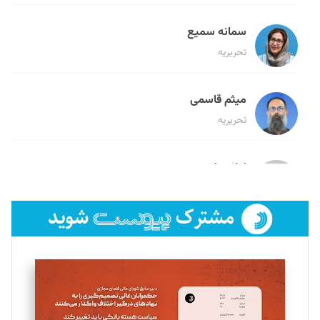
سمانه سمیع
تحریریه
میثم قاسمی
تحریریه
لیلا حنارود
تحریریه
فائزه فتحی رستمی
تحریریه
سروش کرمیان