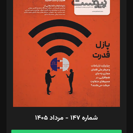
د‌بیر خدمت و تجارت: ابوالفضل رجبی
د‌بیر حقوق فناوری: حسام‌الدین ایپکچی
د‌بیر پیوست جهان: مینا پاکدل
د‌بیر تحریریه آنلاین: بابک نقاش
تحریریه‌: مجتبی محمود‌ی، آرش برهمند، یسنا امان‌پور، سروش کرمیان،
مصطفی مسجدی آرانی، ابوالفضل رجبی، زهرا فکرانه، فائزه فتحی
رستمی،مصطفی باستان
ویرایش: نگار استاد‌‌آقا
طراح یونیفرم: مجید توکلی
فیلمبرداری و عکاسی: امیر شفیعی، مانی لطفی زاده
گرافیک و صفحه‌آرایی: سید‌سبحان‌علی ثابت
مد‌یر توسعه تجاری: کامبیز برید‌
امور مالی: شاپور رهبری، محمد‌ کاظمی‌نیا
امور اد‌اری: راضیه محمود‌ی
شماره ۱۴۷ - مرداد ۱۴۰۵
مرکز تماس: ۰۲۱۴۲۸۲۴۰۰۰
آگهی و مشترکین: ۰۹۱۹۹۹۹۰۴۵۴