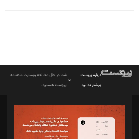
بابک نقاش
تحریریه
درباره پیوست
شما در حال مطالعه وبسایت ماهنامه
بیشتر بدانید
پیوست هستید.
صاحب امتیاز: موسسه پرسش (پویندگان راز ستاره شمال)
مدیر مسئول: محمدباقر اثنی‌عشری
سردبیر: مهرک محمودی
دبیر تحریریه: میثم قاسمی
د‌بیر ناداستان: سمانه سمیع