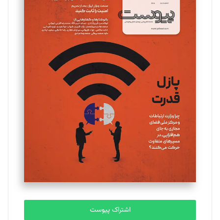
تحریریه
مینا پاکدل
تحریریه
یسنا امان‌پور
تحریریه
ملینا جعفری
تحریریه
مصطفی مسجدی آرانی
تحریریه
اشتراک پیوست