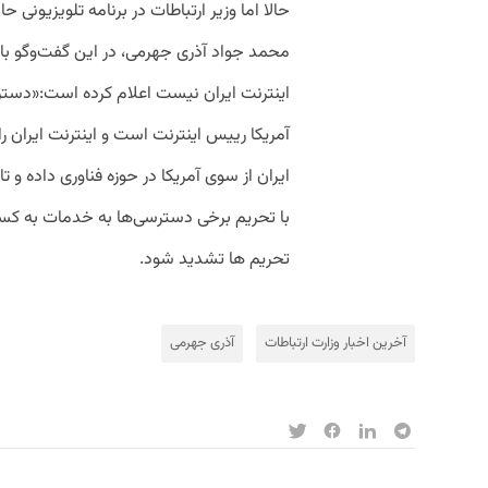
حالا
اما
وزیر
ارتباطات
در
برنامه
تلویزیونی
حال
محمد
جواد
آذری
جهرمی،
در
این
گفت
وگو
با
اینترنت
ایران
نیست
اعلام
کرده
است
:‌«
دستر
آمریکا
رییس
اینترنت
است
و
اینترنت
ایران
را
ایران
از
سوی
آمریکا
در
حوزه
فناوری
داده
و
تا
با
تحریم
برخی
دسترسی
ها
به
خدمات
به
کس
تحریم
ها
تشدید
شود.
آخرین اخبار وزارت ارتباطات
آذری جهرمی