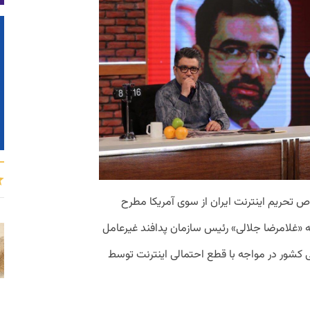
ص
تحریم
اینترنت
ایران
از
سوی
آمریکا
مطرح
«
غلامرضا
جلالی
»
رئیس
سازمان
پدافند
غیرعامل
ی
کشور
در
مواجه
با
قطع احتمالی
اینترنت
توسط