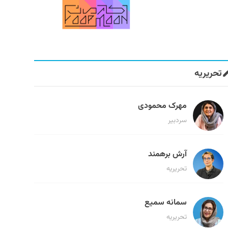
تحریریه
مهرک محمودی
سردبیر
آرش برهمند
تحریریه
سمانه سمیع
تحریریه