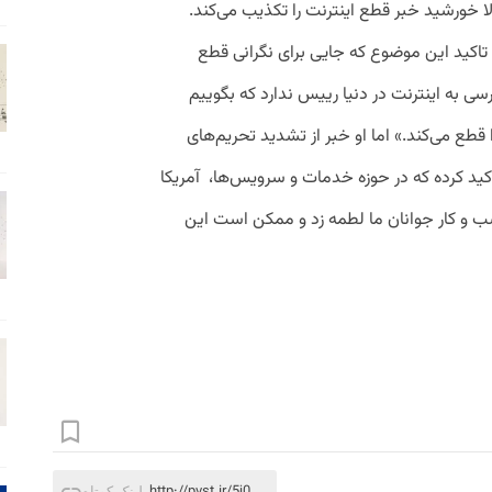
ا
خورشید
خبر
قطع
اینترنت
را
تکذیب
می
کند
.
تاکید
این
موضوع
که
جایی
برای
نگرانی
قطع
سی
به
اینترنت
در
دنیا
رییس
ندارد
که
بگوییم
قطع
می
کند
.»
اما
او
خبر
از
تشدید
تحریم
های
کید
کرده
که
در
حوزه
خدمات
و
سرویس
ها،
آمریکا
ب
و
کار
جوانان
ما
لطمه
زد
و
ممکن
است
این
http://pvst.ir/5j0
لینک کوتاه