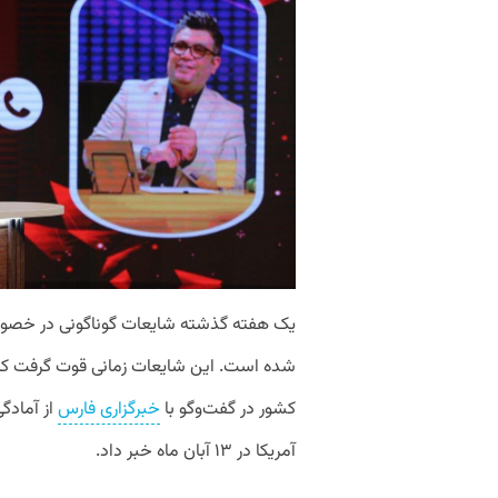
یک
هفته
گذشته
شایعات
گوناگونی
در
خصو
شده
است
.
این
شایعات
زمانی
قوت
گرفت
که
کشور
در
گفت
وگو
با
خبرگزاری
فارس
ا
ز
آمادگ
آمریکا
در
۱۳
آبان
ماه
خبر
داد
.