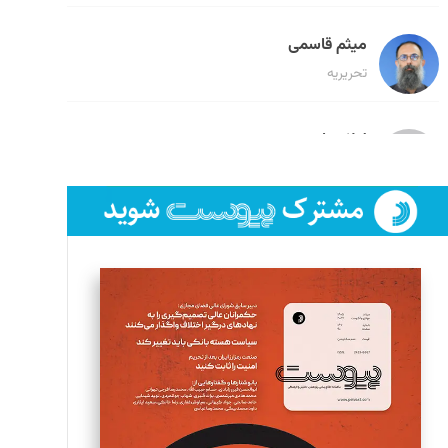
میثم قاسمی
تحریریه
لیلا حنارود
تحریریه
فائزه فتحی رستمی
تحریریه
سروش کرمیان
تحریریه
مینا پاکدل