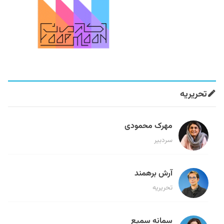
تحریریه
مهرک محمودی
سردبیر
آرش برهمند
تحریریه
سمانه سمیع