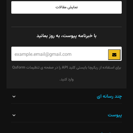
نمایش مقالات
با خبرنامه پیوست، به روز بمانید
برای استفاده از ریکپچا بایستی کلید API را در صفحه ی تنظیمات Quform
وارد کنید.
این
چند رسانه ای
قسمت
پیوست
نباید
خالی