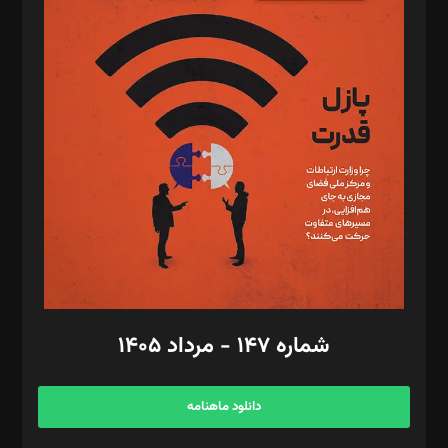
د‌بیر پیوست جهان: مینا پاکدل
د‌بیر تحریریه آنلاین: بابک نقاش
تحریریه‌: مجتبی محمود‌ی، آرش برهمند، یسنا امان‌پور، سروش کرمیان،
مصطفی مسجدی آرانی، ابوالفضل رجبی، زهرا فکرانه، فائزه فتحی
رستمی،مصطفی باستان
ویرایش: نگار استاد‌‌آقا
طراح یونیفرم: مجید توکلی
فیلمبرداری و عکاسی: امیر شفیعی، مانی لطفی زاده
گرافیک و صفحه‌آرایی: سید‌سبحان‌علی ثابت
مد‌یر توسعه تجاری: کامبیز برید‌
امور مالی: شاپور رهبری، محمد‌ کاظمی‌نیا
امور اد‌اری: راضیه محمود‌ی
شماره ۱۴۷ - مرداد ۱۴۰۵
مرکز تماس: ۰۲۱۴۲۸۲۴۰۰۰
آگهی و مشترکین: ۰۹۱۹۹۹۹۰۴۵۴
دانلود ماهنامه