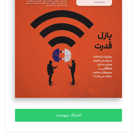
مینا پاکدل
تحریریه
یسنا امان‌پور
تحریریه
ملینا جعفری
تحریریه
مصطفی مسجدی آرانی
تحریریه
اشتراک پیوست
بابک نقاش
تحریریه