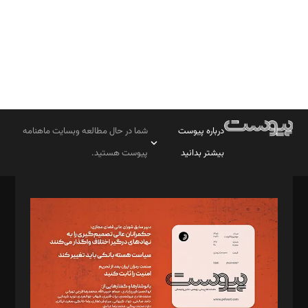
درباره پیوست
شما در حال مطالعه وبسایت ماهنامه
بیشتر بدانید
پیوست هستید.
صاحب امتیاز: موسسه پرسش (پویندگان راز ستاره شمال)
مدیر مسئول: محمدباقر اثنی‌عشری
سردبیر: مهرک محمودی
دبیر تحریریه: میثم قاسمی
د‌بیر ناداستان: سمانه سمیع
د‌بیر خدمت و تجارت: ابوالفضل رجبی
د‌بیر حقوق فناوری: حسام‌الدین ایپکچی