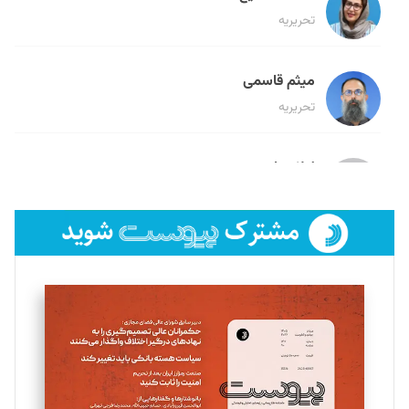
تحریریه
میثم قاسمی
تحریریه
لیلا حنارود
تحریریه
فائزه فتحی رستمی
تحریریه
سروش کرمیان
تحریریه