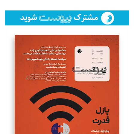
تحریریه
فائزه فتحی رستمی
تحریریه
سروش کرمیان
تحریریه
مینا پاکدل
تحریریه
یسنا امان‌پور
تحریریه