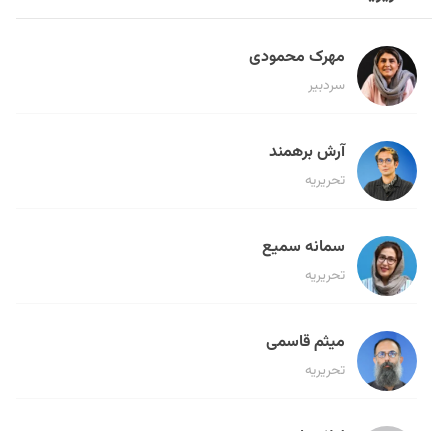
مهرک محمودی
سردبیر
آرش برهمند
تحریریه
سمانه سمیع
تحریریه
میثم قاسمی
تحریریه
لیلا حنارود