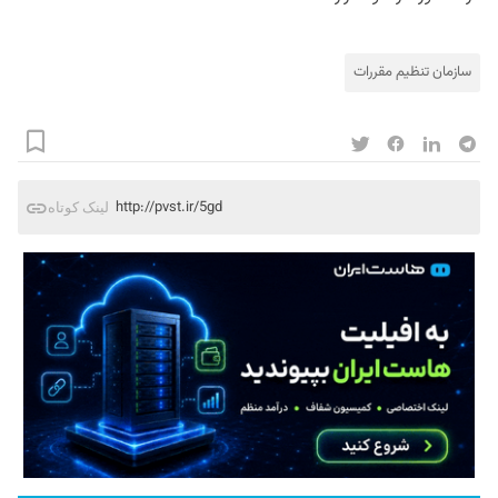
سازمان تنظیم مقررات
http://pvst.ir/5gd
لینک کوتاه