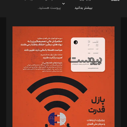
بیشتر بدانید
پیوست هستید.
صاحب امتیاز: موسسه پرسش (پویندگان راز ستاره شمال)
مدیر مسئول: محمدباقر اثنی‌عشری
سردبیر: مهرک محمودی
دبیر تحریریه: میثم قاسمی
د‌بیر ناداستان: سمانه سمیع
د‌بیر خدمت و تجارت: ابوالفضل رجبی
د‌بیر حقوق فناوری: حسام‌الدین ایپکچی
د‌بیر پیوست جهان: مینا پاکدل
د‌بیر تحریریه آنلاین: بابک نقاش
تحریریه‌: مجتبی محمود‌ی، آرش برهمند، یسنا امان‌پور، سروش کرمیان،
مصطفی مسجدی آرانی، ابوالفضل رجبی، زهرا فکرانه، فائزه فتحی
رستمی،مصطفی باستان
ویرایش: نگار استاد‌‌آقا
طراح یونیفرم: مجید توکلی