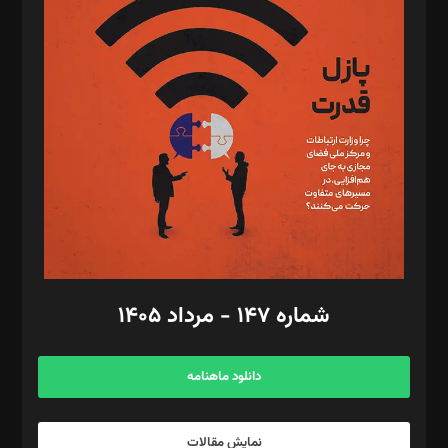
د‌بیر تحریریه آنلاین: بابک نقاش
تحریریه‌: مجتبی محمود‌ی، آرش برهمند، یسنا امان‌پور، سروش کرمیان،
مصطفی مسجدی آرانی، ابوالفضل رجبی، زهرا فکرانه، فائزه فتحی
رستمی،مصطفی باستان
ویرایش: نگار استاد‌‌آقا
طراح یونیفرم: مجید توکلی
فیلمبرداری و عکاسی: امیر شفیعی، مانی لطفی زاده
گرافیک و صفحه‌آرایی: سید‌سبحان‌علی ثابت
مد‌یر توسعه تجاری: کامبیز برید‌
امور مالی: شاپور رهبری، محمد‌ کاظمی‌نیا
امور اد‌اری: راضیه محمود‌ی
شماره ۱۴۷ - مرداد ۱۴۰۵
مرکز تماس: ۰۲۱۴۲۸۲۴۰۰۰
آگهی و مشترکین: ۰۹۱۹۹۹۹۰۴۵۴
دانلود ماهنامه
نمایش مقالات