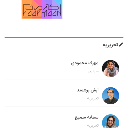
تحریریه
مهرک محمودی
سردبیر
آرش برهمند
تحریریه
سمانه سمیع
تحریریه