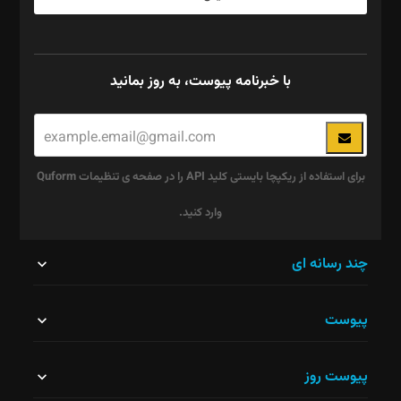
با خبرنامه پیوست، به روز بمانید
برای استفاده از ریکپچا بایستی کلید API را در صفحه ی تنظیمات Quform
وارد کنید.
این
چند رسانه ای
قسمت
پیوست
نباید
خالی
پیوست روز
رها