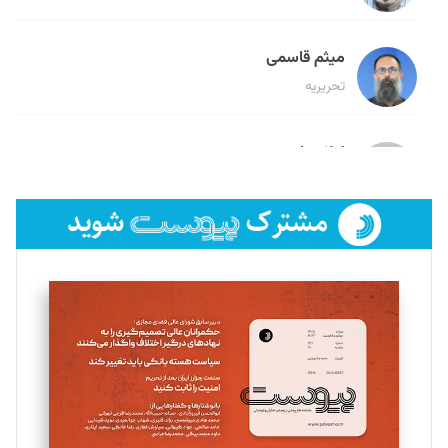
میثم قاسمی
تحریریه
لیلا حنارود
تحریریه
فائزه فتحی رستمی
تحریریه
سروش کرمیان
تحریریه
مینا پاکدل