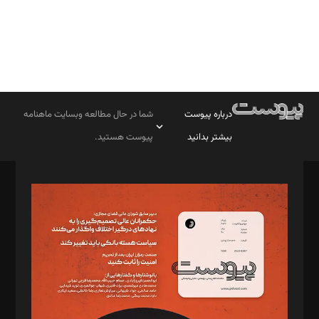
درباره پیوست
شما در حال مطالعه وبسایت ماهنامه
بیشتر بدانید
پیوست هستید.
صاحب امتیاز: موسسه پرسش (پویندگان راز ستاره شمال)
مدیر مسئول: محمدباقر اثنی‌عشری
سردبیر: مهرک محمودی
دبیر تحریریه: میثم قاسمی
د‌بیر ناداستان: سمانه سمیع
د‌بیر خدمت و تجارت: ابوالفضل رجبی
د‌بیر حقوق فناوری: حسام‌الدین ایپکچی
د‌بیر پیوست جهان: مینا پاکدل