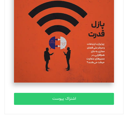
تحریریه
یسنا امان‌پور
تحریریه
ملینا جعفری
تحریریه
مصطفی مسجدی آرانی
تحریریه
اشتراک پیوست
بابک نقاش
تحریریه