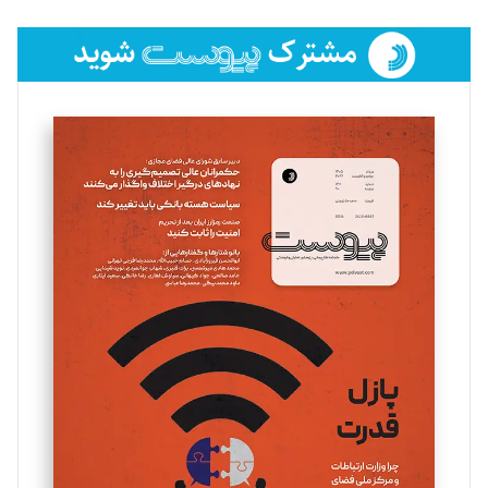
تحریریه
فائزه فتحی رستمی
تحریریه
سروش کرمیان
تحریریه
مینا پاکدل
تحریریه
یسنا امان‌پور
تحریریه