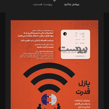
بیشتر بدانید
پیوست هستید.
صاحب امتیاز: موسسه پرسش (پویندگان راز ستاره شمال)
مدیر مسئول: محمدباقر اثنی‌عشری
سردبیر: مهرک محمودی
دبیر تحریریه: میثم قاسمی
د‌بیر ناداستان: سمانه سمیع
د‌بیر خدمت و تجارت: ابوالفضل رجبی
د‌بیر حقوق فناوری: حسام‌الدین ایپکچی
د‌بیر پیوست جهان: مینا پاکدل
د‌بیر تحریریه آنلاین: بابک نقاش
تحریریه‌: مجتبی محمود‌ی، آرش برهمند، یسنا امان‌پور، سروش کرمیان،
مصطفی مسجدی آرانی، ابوالفضل رجبی، زهرا فکرانه، فائزه فتحی
رستمی،مصطفی باستان
ویرایش: نگار استاد‌‌آقا
طراح یونیفرم: مجید توکلی