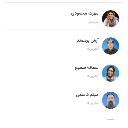
مهرک محمودی
سردبیر
آرش برهمند
تحریریه
سمانه سمیع
تحریریه
میثم قاسمی
تحریریه
لیلا حنارود