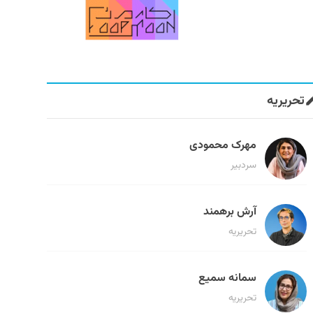
تحریریه
مهرک محمودی
سردبیر
آرش برهمند
تحریریه
سمانه سمیع
تحریریه