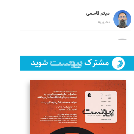
میثم قاسمی
تحریریه
لیلا حنارود
تحریریه
فائزه فتحی رستمی
تحریریه
سروش کرمیان
تحریریه
مینا پاکدل