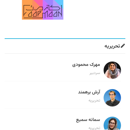
تحریریه
مهرک محمودی
سردبیر
آرش برهمند
تحریریه
سمانه سمیع
تحریریه