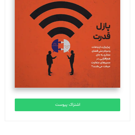
تحریریه
یسنا امان‌پور
تحریریه
ملینا جعفری
تحریریه
مصطفی مسجدی آرانی
تحریریه
اشتراک پیوست
بابک نقاش
تحریریه