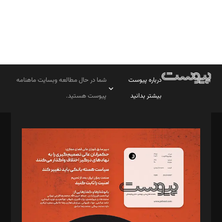
درباره پیوست
شما در حال مطالعه وبسایت ماهنامه
بیشتر بدانید
پیوست هستید.
صاحب امتیاز: موسسه پرسش (پویندگان راز ستاره شمال)
مدیر مسئول: محمدباقر اثنی‌عشری
سردبیر: مهرک محمودی
دبیر تحریریه: میثم قاسمی
د‌بیر ناداستان: سمانه سمیع
د‌بیر خدمت و تجارت: ابوالفضل رجبی
د‌بیر حقوق فناوری: حسام‌الدین ایپکچی
د‌بیر پیوست جهان: مینا پاکدل