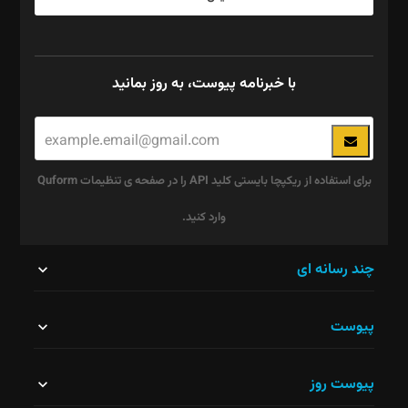
با خبرنامه پیوست، به روز بمانید
برای استفاده از ریکپچا بایستی کلید API را در صفحه ی تنظیمات Quform
وارد کنید.
این
چند رسانه ای
قسمت
پیوست
نباید
خالی
پیوست روز
رها