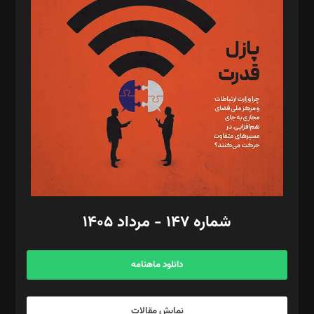
د‌بیر تحریریه آنلاین: بابک نقاش
تحریریه‌: مجتبی محمود‌ی، آرش برهمند، یسنا امان‌پور، سروش کرمیان،
مصطفی مسجدی آرانی، ابوالفضل رجبی، زهرا فکرانه، فائزه فتحی
رستمی،مصطفی باستان
ویرایش: نگار استاد‌‌آقا
طراح یونیفرم: مجید توکلی
فیلمبرداری و عکاسی: امیر شفیعی، مانی لطفی زاده
گرافیک و صفحه‌آرایی: سید‌سبحان‌علی ثابت
مد‌یر توسعه تجاری: کامبیز برید‌
امور مالی: شاپور رهبری، محمد‌ کاظمی‌نیا
امور اد‌اری: راضیه محمود‌ی
شماره ۱۴۷ - مرداد ۱۴۰۵
مرکز تماس: ۰۲۱۴۲۸۲۴۰۰۰
آگهی و مشترکین: ۰۹۱۹۹۹۹۰۴۵۴
دانلود ماهنامه
نمایش مقالات