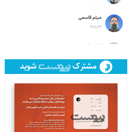
میثم قاسمی
تحریریه
لیلا حنارود
تحریریه
فائزه فتحی رستمی
تحریریه
سروش کرمیان
تحریریه
مینا پاکدل