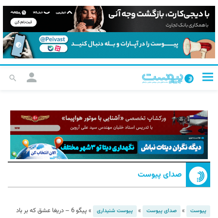
صدای پیوست
»
»
»
پیگو 6 – دریغا عشق که بر باد
پیوست
صدای پیوست
پیوست شنیداری