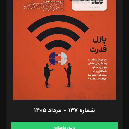
د‌بیر حقوق فناوری: حسام‌الدین ایپکچی
د‌بیر پیوست جهان: مینا پاکدل
د‌بیر تحریریه آنلاین: بابک نقاش
تحریریه‌: مجتبی محمود‌ی، آرش برهمند، یسنا امان‌پور، سروش کرمیان،
مصطفی مسجدی آرانی، ابوالفضل رجبی، زهرا فکرانه، فائزه فتحی
رستمی،مصطفی باستان
ویرایش: نگار استاد‌‌آقا
طراح یونیفرم: مجید توکلی
فیلمبرداری و عکاسی: امیر شفیعی، مانی لطفی زاده
گرافیک و صفحه‌آرایی: سید‌سبحان‌علی ثابت
مد‌یر توسعه تجاری: کامبیز برید‌
امور مالی: شاپور رهبری، محمد‌ کاظمی‌نیا
امور اد‌اری: راضیه محمود‌ی
شماره ۱۴۷ - مرداد ۱۴۰۵
مرکز تماس: ۰۲۱۴۲۸۲۴۰۰۰
آگهی و مشترکین: ۰۹۱۹۹۹۹۰۴۵۴
دانلود ماهنامه