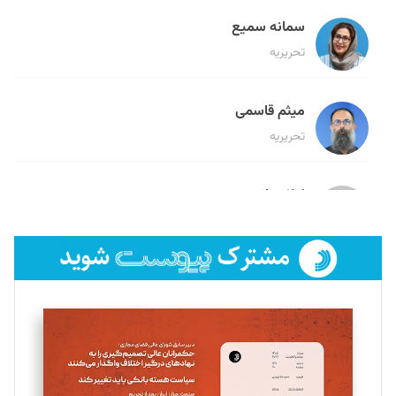
سمانه سمیع
تحریریه
میثم قاسمی
تحریریه
لیلا حنارود
تحریریه
فائزه فتحی رستمی
تحریریه
سروش کرمیان
تحریریه