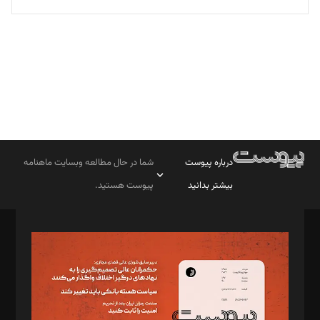
تحریریه
درباره پیوست
شما در حال مطالعه وبسایت ماهنامه
بیشتر بدانید
پیوست هستید.
صاحب امتیاز: موسسه پرسش (پویندگان راز ستاره شمال)
مدیر مسئول: محمدباقر اثنی‌عشری
سردبیر: مهرک محمودی
دبیر تحریریه: میثم قاسمی
د‌بیر ناداستان: سمانه سمیع
د‌بیر خدمت و تجارت: ابوالفضل رجبی