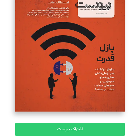
مینا پاکدل
تحریریه
یسنا امان‌پور
تحریریه
ملینا جعفری
تحریریه
مصطفی مسجدی آرانی
تحریریه
اشتراک پیوست
بابک نقاش