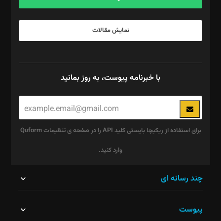
نمایش مقالات
با خبرنامه پیوست، به روز بمانید
برای استفاده از ریکپچا بایستی کلید API را در صفحه ی تنظیمات Quform
وارد کنید.
این
چند رسانه ای
قسمت
پیوست
نباید