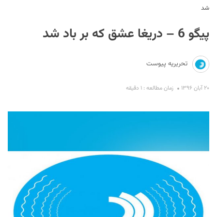
شد
پیگو 6 – دریغا عشق که بر باد شد
تحریریه پیوست
۲۰ آبان ۱۳۹۶
زمان مطالعه : ۱ دقیقه
S