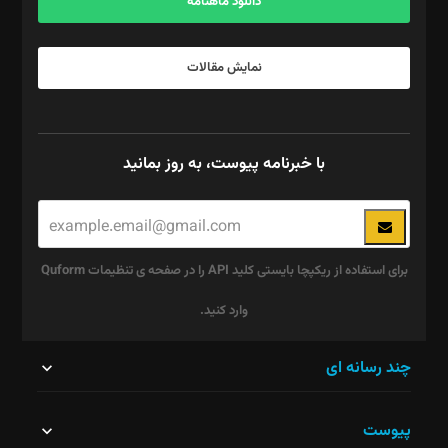
دانلود ماهنامه
نمایش مقالات
با خبرنامه پیوست، به روز بمانید
برای استفاده از ریکپچا بایستی کلید API را در صفحه ی تنظیمات Quform
وارد کنید.
این
چند رسانه ای
قسمت
پیوست
نباید