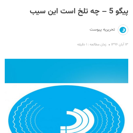
پیگو 5 – چه تلخ است این سیب
تحریریه پیوست
۱۳ آبان ۱۳۹۶
زمان مطالعه : ۱ دقیقه
S