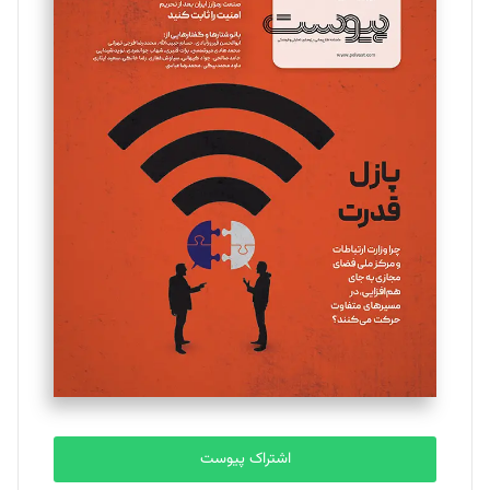
مینا پاکدل
تحریریه
یسنا امان‌پور
تحریریه
ملینا جعفری
تحریریه
مصطفی مسجدی آرانی
تحریریه
اشتراک پیوست
بابک نقاش