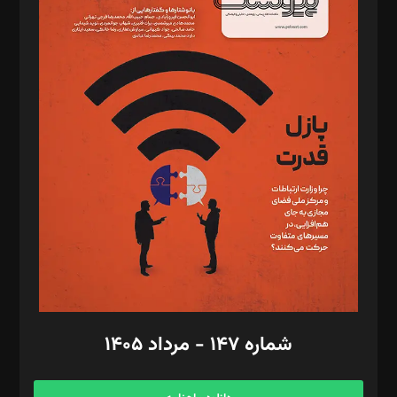
د‌بیر خدمت و تجارت: ابوالفضل رجبی
د‌بیر حقوق فناوری: حسام‌الدین ایپکچی
د‌بیر پیوست جهان: مینا پاکدل
د‌بیر تحریریه آنلاین: بابک نقاش
تحریریه‌: مجتبی محمود‌ی، آرش برهمند، یسنا امان‌پور، سروش کرمیان،
مصطفی مسجدی آرانی، ابوالفضل رجبی، زهرا فکرانه، فائزه فتحی
رستمی،مصطفی باستان
ویرایش: نگار استاد‌‌آقا
طراح یونیفرم: مجید توکلی
فیلمبرداری و عکاسی: امیر شفیعی، مانی لطفی زاده
گرافیک و صفحه‌آرایی: سید‌سبحان‌علی ثابت
مد‌یر توسعه تجاری: کامبیز برید‌
امور مالی: شاپور رهبری، محمد‌ کاظمی‌نیا
امور اد‌اری: راضیه محمود‌ی
شماره ۱۴۷ - مرداد ۱۴۰۵
مرکز تماس: ۰۲۱۴۲۸۲۴۰۰۰
آگهی و مشترکین: ۰۹۱۹۹۹۹۰۴۵۴