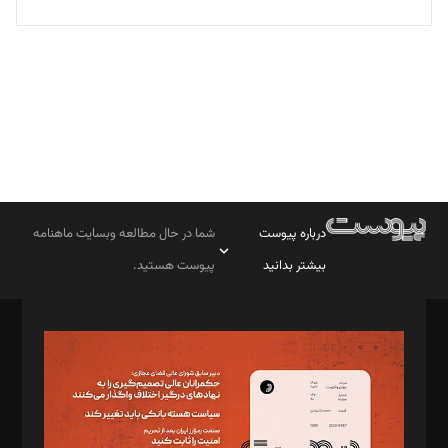
تحریریه
درباره پیوست
شما در حال مطالعه وبسایت ماهنامه
بیشتر بدانید
پیوست هستید.
صاحب امتیاز: موسسه پرسش (پویندگان راز ستاره شمال)
مدیر مسئول: محمدباقر اثنی‌عشری
سردبیر: مهرک محمودی
دبیر تحریریه: میثم قاسمی
د‌بیر ناداستان: سمانه سمیع