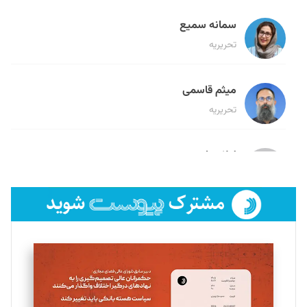
سمانه سمیع
تحریریه
میثم قاسمی
تحریریه
لیلا حنارود
تحریریه
فائزه فتحی رستمی
تحریریه
سروش کرمیان
تحریریه