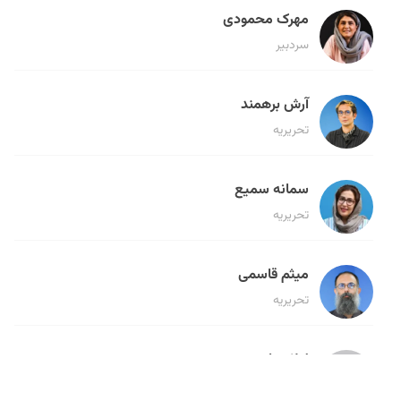
مهرک محمودی
سردبیر
آرش برهمند
تحریریه
سمانه سمیع
تحریریه
میثم قاسمی
تحریریه
لیلا حنارود
تحریریه