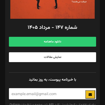
گرافیک و صفحه‌آرایی: سید‌سبحان‌علی ثابت
مد‌یر توسعه تجاری: کامبیز برید‌
امور مالی: شاپور رهبری، محمد‌ کاظمی‌نیا
امور اد‌اری: راضیه محمود‌ی
شماره ۱۴۷ - مرداد ۱۴۰۵
مرکز تماس: ۰۲۱۴۲۸۲۴۰۰۰
آگهی و مشترکین: ۰۹۱۹۹۹۹۰۴۵۴
دانلود ماهنامه
نمایش مقالات
با خبرنامه پیوست، به روز بمانید
برای استفاده از ریکپچا بایستی کلید API را در صفحه ی تنظیمات Quform