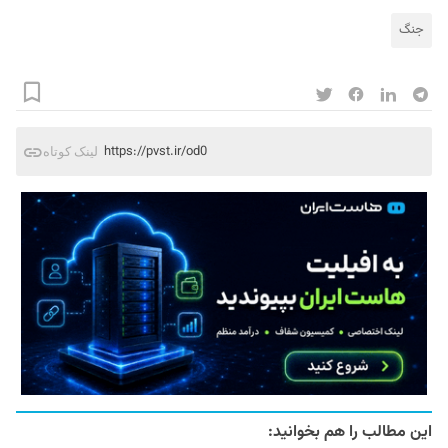
جنگ
https://pvst.ir/od0
لینک کوتاه
این مطالب را هم بخوانید: