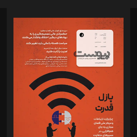
صاحب امتیاز: موسسه پرسش (پویندگان راز ستاره شمال)
مدیر مسئول: محمدباقر اثنی‌عشری
سردبیر: مهرک محمودی
دبیر تحریریه: میثم قاسمی
د‌بیر ناداستان: سمانه سمیع
د‌بیر خدمت و تجارت: ابوالفضل رجبی
د‌بیر حقوق فناوری: حسام‌الدین ایپکچی
د‌بیر پیوست جهان: مینا پاکدل
د‌بیر تحریریه آنلاین: بابک نقاش
تحریریه‌: مجتبی محمود‌ی، آرش برهمند، یسنا امان‌پور، سروش کرمیان،
مصطفی مسجدی آرانی، ابوالفضل رجبی، زهرا فکرانه، فائزه فتحی
رستمی،مصطفی باستان
ویرایش: نگار استاد‌‌آقا
طراح یونیفرم: مجید توکلی
فیلمبرداری و عکاسی: امیر شفیعی، مانی لطفی زاده