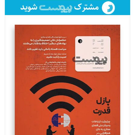
فائزه فتحی رستمی
تحریریه
سروش کرمیان
تحریریه
مینا پاکدل
تحریریه
یسنا امان‌پور
تحریریه
ملینا جعفری